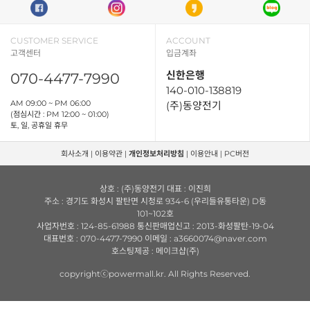
CUSTOMER SERVICE
ACCOUNT
고객센터
입금계좌
신한은행
070-4477-7990
140-010-138819
AM 09:00 ~ PM 06:00
(주)동양전기
(점심시간 : PM 12:00 ~ 01:00)
토, 일, 공휴일 휴무
회사소개
|
이용약관
|
개인정보처리방침
|
이용안내
|
PC버전
상호 : (주)동양전기 대표 : 이진희
주소 : 경기도 화성시 팔탄면 시청로 934-6 (우리들유통타운) D동
101~102호
사업자번호 : 124-85-61988 통신판매업신고 : 2013-화성팔탄-19-04
대표번호 : 070-4477-7990 이메일 : a3660074@naver.com
호스팅제공 : 메이크샵(주)
copyrightⓒpowermall.kr. All Rights Reserved.