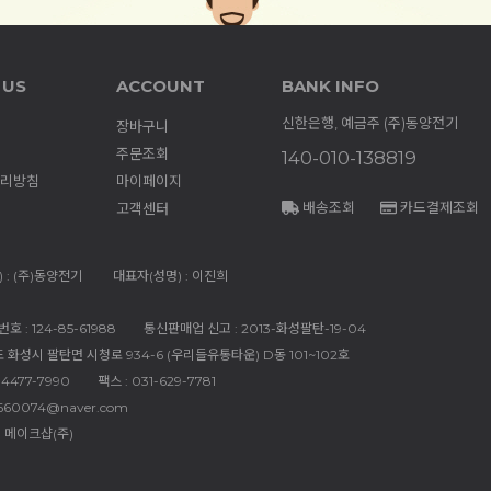
 US
ACCOUNT
BANK INFO
신한은행, 예금주 (주)동양전기
장바구니
주문조회
140-010-138819
리방침
마이페이지
배송조회
카드결제조회
고객센터
 : (주)동양전기
대표자(성명) : 이진희
 : 124-85-61988
통신판매업 신고 : 2013-화성팔탄-19-04
도 화성시 팔탄면 시청로 934-6 (우리들유통타운) D동 101~102호
-4477-7990
팩스 : 031-629-7781
660074@naver.com
 메이크샵(주)