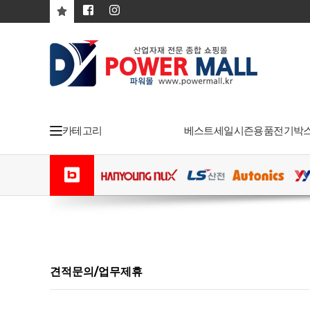
카테고리
베스트
세일
시즌용품
전기박
견적문의/업무제휴