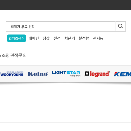
에어컨
장갑
전선
차단기
분전함
센서등
인기검색어
스
조명
견적문의