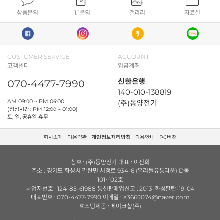
상품문의
1:1문의
갤러리
자료실
CUSTOMER SERVICE
ACCOUNT
고객센터
입금계좌
신한은행
070-4477-7990
140-010-138819
AM 09:00 ~ PM 06:00
(주)동양전기
(점심시간 : PM 12:00 ~ 01:00)
토, 일, 공휴일 휴무
회사소개
|
이용약관
|
개인정보처리방침
|
이용안내
|
PC버전
상호 : (주)동양전기 대표 : 이진희
주소 : 경기도 화성시 팔탄면 시청로 934-6 (우리들유통타운) D동
101~102호
사업자번호 : 124-85-61988 통신판매업신고 : 2013-화성팔탄-19-04
대표번호 : 070-4477-7990 이메일 : a3660074@naver.com
호스팅제공 : 메이크샵(주)