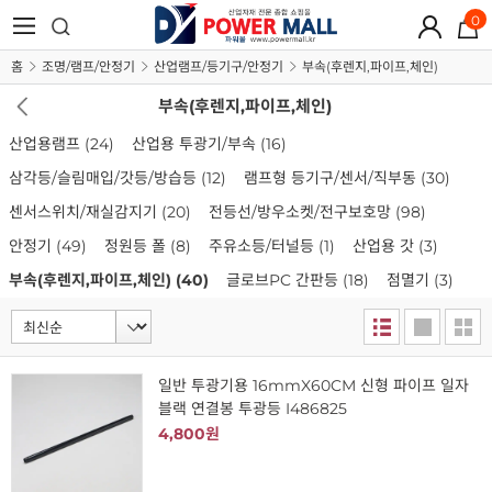
0
홈
조명/램프/안정기
산업램프/등기구/안정기
부속(후렌지,파이프,체인)
부속(후렌지,파이프,체인)
산업용램프
(24)
산업용 투광기/부속
(16)
삼각등/슬림매입/갓등/방습등
(12)
램프형 등기구/센서/직부동
(30)
센서스위치/재실감지기
(20)
전등선/방우소켓/전구보호망
(98)
안정기
(49)
정원등 폴
(8)
주유소등/터널등
(1)
산업용 갓
(3)
부속(후렌지,파이프,체인)
(40)
글로브PC 간판등
(18)
점멸기
(3)
일반 투광기용 16mmX60CM 신형 파이프 일자
블랙 연결봉 투광등 I486825
4,800원