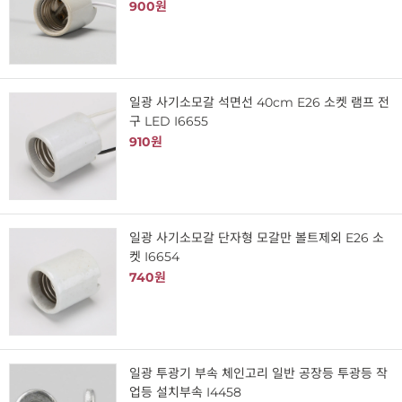
900원
일광 사기소모갈 석면선 40cm E26 소켓 램프 전
구 LED I6655
910원
일광 사기소모갈 단자형 모갈만 볼트제외 E26 소
켓 I6654
740원
일광 투광기 부속 체인고리 일반 공장등 투광등 작
업등 설치부속 I4458