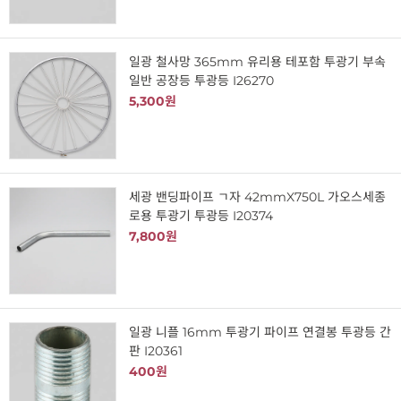
일광 철사망 365mm 유리용 테포함 투광기 부속
일반 공장등 투광등 I26270
5,300원
세광 밴딩파이프 ㄱ자 42mmX750L 가오스세종
로용 투광기 투광등 I20374
7,800원
일광 니플 16mm 투광기 파이프 연결봉 투광등 간
판 I20361
400원