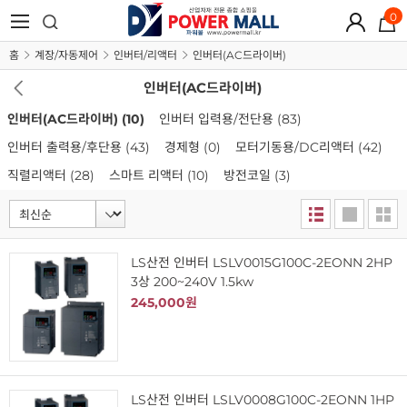
0
홈
계장/자동제어
인버터/리액터
인버터(AC드라이버)
인버터(AC드라이버)
인버터(AC드라이버)
(10)
인버터 입력용/전단용
(83)
인버터 출력용/후단용
(43)
경제형
(0)
모터기동용/DC리액터
(42)
직렬리액터
(28)
스마트 리액터
(10)
방전코일
(3)
LS산전 인버터 LSLV0015G100C-2EONN 2HP
3상 200~240V 1.5kw
245,000원
LS산전 인버터 LSLV0008G100C-2EONN 1HP