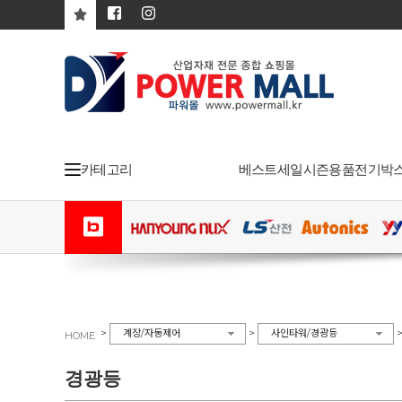
카테고리
베스트
세일
시즌용품
전기박
>
>
계장/자동제어
사인타워/경광등
HOME
경광등