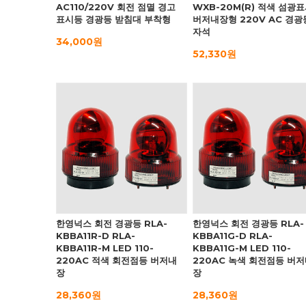
AC110/220V 회전 점멸 경고
WXB-20M(R) 적색 섬광
표시등 경광등 받침대 부착형
버저내장형 220V AC 경광
자석
34,000원
52,330원
한영넉스 회전 경광등 RLA-
한영넉스 회전 경광등 RLA-
KBBA11R-D RLA-
KBBA11G-D RLA-
KBBA11R-M LED 110-
KBBA11G-M LED 110-
220AC 적색 회전점등 버저내
220AC 녹색 회전점등 버
장
장
28,360원
28,360원