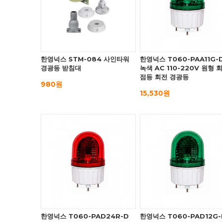
한영넉스 STM-084 사인타워
한영넉스 T060-PAA11G-
경광등 받침대
녹색 AC 110-220V 원형 
점등 회전 경광등
980원
15,530원
한영넉스 T060-PAD24R-D
한영넉스 T060-PAD12G-