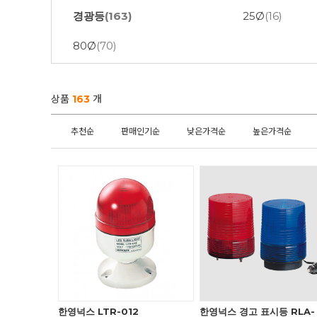
경광등
(163)
25Ø
(16)
80Ø
(70)
상품
163
개
추천순
판매인기순
낮은가격순
높은가격순
한영넉스 LTR-012
한영넉스 경고 표시등 RLA-