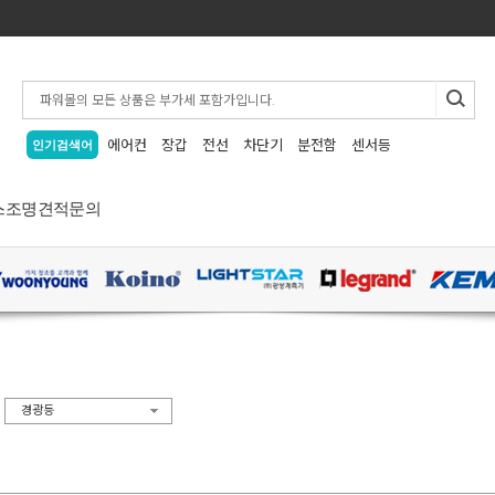
에어컨
장갑
전선
차단기
분전함
센서등
인기검색어
스
조명
견적문의
>
경광등