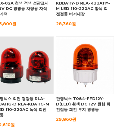
X-02A 청색 적색 섬광표시
KBBA11Y-D RLA-KBBA11Y-
4V DC 경광등 차량용 자석
M LED 110-220AC 황색 회
가잭
전점등 버저내장
5,800원
28,360원
영넉스 회전 경광등 RLA-
한영넉스 T084-FFD12Y-
BA11G-D RLA-KBA11G-M
D(LED) 황색 DC 12V 원형 회
ED 110-220AC 녹색 회전
전점등 회전 부져 경광등
등
29,860원
0,610원