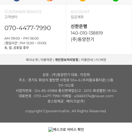
CUSTOMER SERVICE
ACCOUNT
고객센터
입금계좌
신한은행
070-4477-7990
140-010-138819
AM 09:00 ~ PM 06:00
(주)동양전기
(점심시간 : PM 12:00 ~ 01:00)
토, 일, 공휴일 휴무
회사소개
|
이용약관
|
개인정보처리방침
|
이용안내
|
PC버전
상호 : (주)동양전기 대표 : 이진희
주소 : 경기도 화성시 팔탄면 시청로 934-6 (우리들유통타운) D동
101~102호
사업자번호 : 124-85-61988 통신판매업신고 : 2013-화성팔탄-19-04
대표번호 : 070-4477-7990 이메일 : a3660074@naver.com
호스팅제공 : 메이크샵(주)
copyrightⓒpowermall.kr. All Rights Reserved.