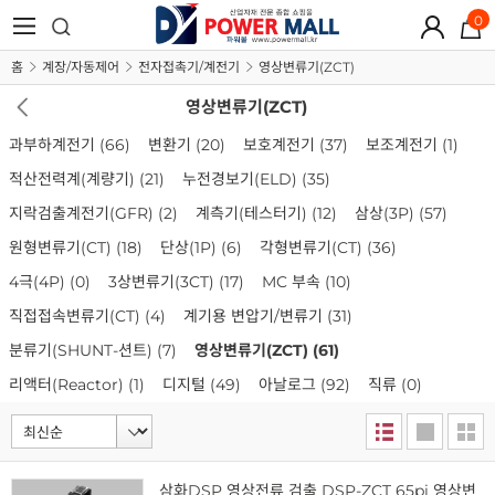
0
홈
계장/자동제어
전자접촉기/계전기
영상변류기(ZCT)
영상변류기(ZCT)
과부하계전기
(66)
변환기
(20)
보호계전기
(37)
보조계전기
(1)
적산전력계(계량기)
(21)
누전경보기(ELD)
(35)
지락검출계전기(GFR)
(2)
계측기(테스터기)
(12)
삼상(3P)
(57)
원형변류기(CT)
(18)
단상(1P)
(6)
각형변류기(CT)
(36)
4극(4P)
(0)
3상변류기(3CT)
(17)
MC 부속
(10)
직접접속변류기(CT)
(4)
계기용 변압기/변류기
(31)
분류기(SHUNT-션트)
(7)
영상변류기(ZCT)
(61)
리액터(Reactor)
(1)
디지털
(49)
아날로그
(92)
직류
(0)
삼화DSP 영상전류 검출 DSP-ZCT 65pi 영상변