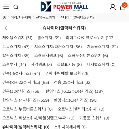
0
홈
계장/자동제어
산업용스위치
슈나이더(셀렉터스위치)
슈나이더(셀렉터스위치)
제어용스위치
(31)
캠스위치
(39)
리미트/마이크로스위치
(103)
토글스위치
(47)
시소스위치/라커스위치
(56)
기동용스위치
(62)
발판스위치
(35)
소형표시램프
(6)
소형푸쉬버튼스위치
(6)
소형부저
(34)
사각램프
(3)
집합표시등
(8)
디지털스위치
(0)
건흥(16Φ시리즈)
(44)
푸쉬버튼 메탈 보급형
(26)
건흥(KH-22Φ 시리즈)
(83)
건흥(25Φ시리즈)
(32)
건흥(30Φ시리즈)
(58)
한영넉스(16,22ΦDR시리즈)
(387)
한영넉스(MR시리즈)
(559)
한영넉스(CR시리즈)
(90)
오토닉스(누름버튼스위치)
(0)
오토닉스(셀렉터스위치)
(0)
오토닉스(비상스위치/파일럿램프/부저)
(0)
기동용 스위치
(0)
슈나이더(셀렉터스위치)
(0)
스위치악세사리
(8)