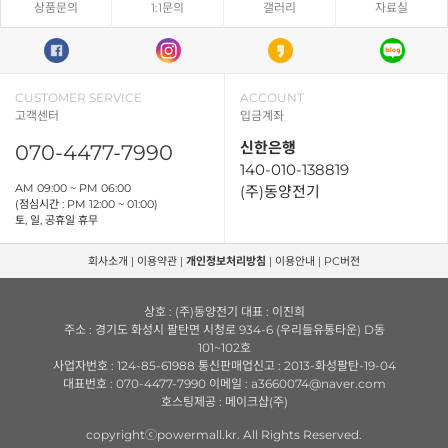
상품문의
1:1문의
갤러리
자료실
CUSTOMER SERVICE
ACCOUNT
고객센터
입금계좌
신한은행
070-4477-7990
140-010-138819
AM 09:00 ~ PM 06:00
(주)동양전기
(점심시간 : PM 12:00 ~ 01:00)
토, 일, 공휴일 휴무
회사소개
|
이용약관
|
개인정보처리방침
|
이용안내
|
PC버전
상호 : (주)동양전기 대표 : 이진희
주소 : 경기도 화성시 팔탄면 시청로 934-6 (우리들유통타운) D동
101~102호
사업자번호 : 124-85-61988 통신판매업신고 : 2013-화성팔탄-19-04
대표번호 : 070-4477-7990 이메일 : a3660074@naver.com
호스팅제공 : 메이크샵(주)
copyrightⓒpowermall.kr. All Rights Reserved.