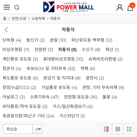
0
홈
안전/소방
소방자재
차동식
차동식
단독형
(4)
발신기
(2)
분말
(10)
피난유도등 벽부형
(12)
비상조명등
(11)
전원반
(3)
차동식
(5)
수신기
(8)
확산
(1)
계단통로 유도등
(2)
휴대용비상조명등
(10)
슈퍼비조리판넬
(2)
정온식
(4)
속보BOX 및 기타부속
(32)
액체
(6)
복도통로 유도등
(6)
완강기 및 지지대
(8)
광전식
(2)
청정/K급/CO2
(2)
거실통로 유도등
(4)
관창, 기타 부속자재
(9)
아날로그
(2)
소화기부속
(47)
천정형 유도등
(16)
불꽃
(4)
바닥통로/객석 유도등
(2)
가스/일산화경보기
(6)
축광표지판/피난구 기타
(24)
가스차단기
(1)