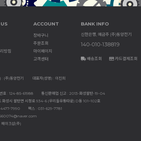
 US
ACCOUNT
BANK INFO
신한은행, 예금주 (주)동양전기
장바구니
주문조회
140-010-138819
리방침
마이페이지
배송조회
카드결제조회
고객센터
 : (주)동양전기
대표자(성명) : 이진희
 : 124-85-61988
통신판매업 신고 : 2013-화성팔탄-19-04
도 화성시 팔탄면 시청로 934-6 (우리들유통타운) D동 101~102호
-4477-7990
팩스 : 031-629-7781
660074@naver.com
 메이크샵(주)