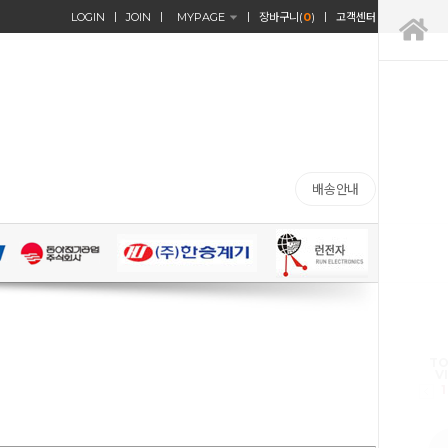
LOGIN
JOIN
MYPAGE
장바구니(
0
)
고객센터
배송안내
TO
V
1