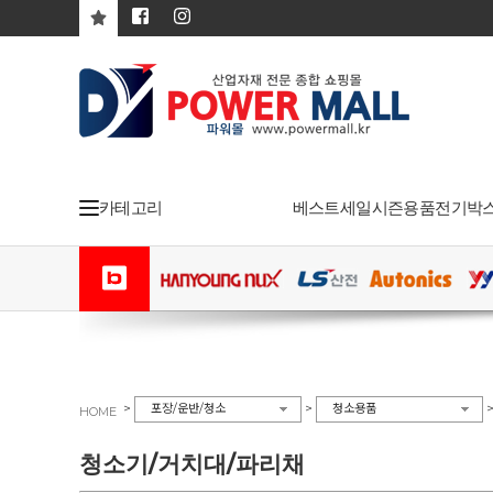
카테고리
베스트
세일
시즌용품
전기박
>
>
포장/운반/청소
청소용품
HOME
청소기/거치대/파리채