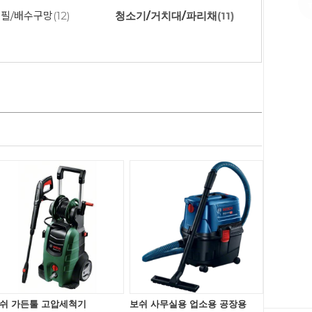
리필/배수구망
(12)
청소기/거치대/파리채
(11)
쉬 가든툴 고압세척기
보쉬 사무실용 업소용 공장용