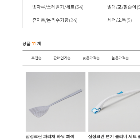
빗자루/쓰레받기/세트
(34)
밀대/포/짤순이
(
휴지통/분리수거함
(24)
세척/소독
(5)
상품
11
개
추천순
판매인기순
낮은가격순
높은가격순
삼정크린 파리채 파워 회색
삼정크린 변기 클리너 세트 