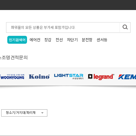
에어컨
장갑
전선
차단기
분전함
센서등
인기검색어
스
조명
견적문의
>
청소기/거치대/파리채