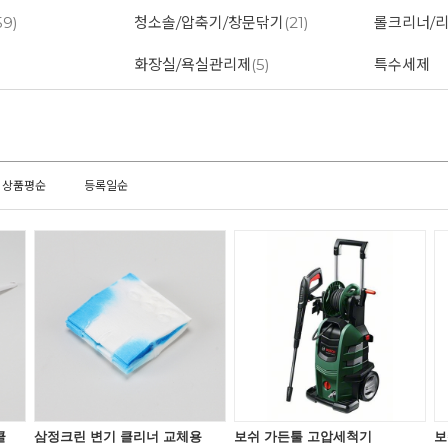
59)
청소솔/압축기/창문닦기
(21)
롤크리너/
화장실/욕실관리제
(5)
특수세제
상품평순
등록일순
클
삼정크린 변기 클리너 교체용
보쉬 가든툴 고압세척기
보