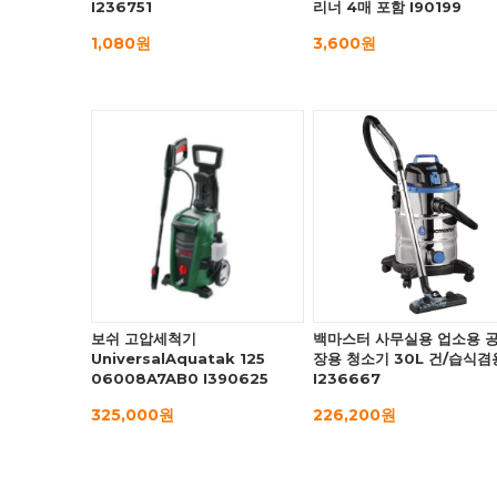
I236751
리너 4매 포함 I90199
1,080원
3,600원
보쉬 고압세척기
백마스터 사무실용 업소용 
UniversalAquatak 125
장용 청소기 30L 건/습식겸
06008A7AB0 I390625
I236667
325,000원
226,200원