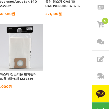
dvancedAquatak 140
유선 청소기 GAS 10
223907
06019E50B0 I61616
30,680원
221,100원
0
마스터 청소기용 먼지필터
0L용 1팩=5매 I237316
5,000원