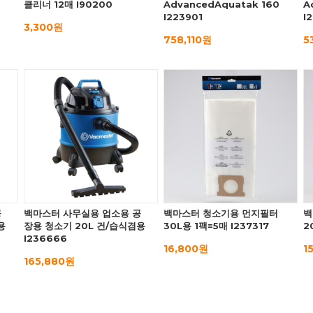
클리너 12매 I90200
AdvancedAquatak 160
A
I223901
I
3,300원
758,110원
5
공
백마스터 사무실용 업소용 공
백마스터 청소기용 먼지필터
백
용
장용 청소기 20L 건/습식겸용
30L용 1팩=5매 I237317
2
I236666
16,800원
1
165,880원