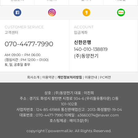
CUSTOMER SERVICE
ACCOUNT
고객센터
입금계좌
신한은행
070-4477-7990
140-010-138819
AM 09:00 ~ PM 06:00
(주)동양전기
(점심시간 : PM 12:00 ~ 01:00)
토, 일, 공휴일 휴무
회사소개
|
이용약관
|
개인정보처리방침
|
이용안내
|
PC버전
상호 : (주)동양전기 대표 : 이진희
주소 : 경기도 화성시 팔탄면 시청로 934-6 (우리들유통타운) D동
101~102호
사업자번호 : 124-85-61988 통신판매업신고 : 2013-화성팔탄-19-04
대표번호 : 070-4477-7990 이메일 : a3660074@naver.com
호스팅제공 : 메이크샵(주)
copyrightⓒpowermall.kr. All Rights Reserved.