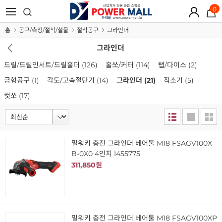
0
홈
공구/측정/절삭/철물
절삭공구
그라인더
그라인더
드릴/드릴인서트/드릴홀더
(126)
홀쏘/커터
(114)
탭/다이스
(2)
금형공구
(1)
각도/고속절단기
(14)
그라인더
(21)
직소기
(5)
컷쏘
(17)
밀워키 충전 그라인더 베어툴 M18 FSAGV100X
B-0X0 4인치 I455775
311,850원
밀워키 충전 그라인더 베어툴 M18 FSAGV100XP