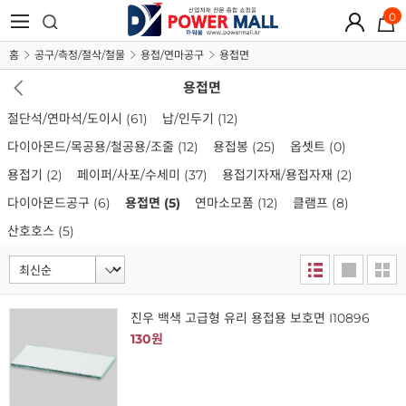
0
홈
공구/측정/절삭/철물
용접/연마공구
용접면
용접면
절단석/연마석/도이시
(61)
납/인두기
(12)
다이아몬드/목공용/철공용/조줄
(12)
용접봉
(25)
옵셋트
(0)
용접기
(2)
페이퍼/사포/수세미
(37)
용접기자재/용접자재
(2)
다이아몬드공구
(6)
용접면
(5)
연마소모품
(12)
클램프
(8)
산호호스
(5)
진우 백색 고급형 유리 용접용 보호면 I10896
130원