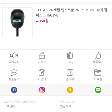
TOTAL PP재질 렌즈포함 2PCS TSP9102 용접
마스크 I66378
4,150원
공지사항
이벤트
FAQ
상품후기
상품문의
1:1문의
갤러리
자료실
CUSTOMER SERVICE
ACCOUNT
고객센터
입금계좌