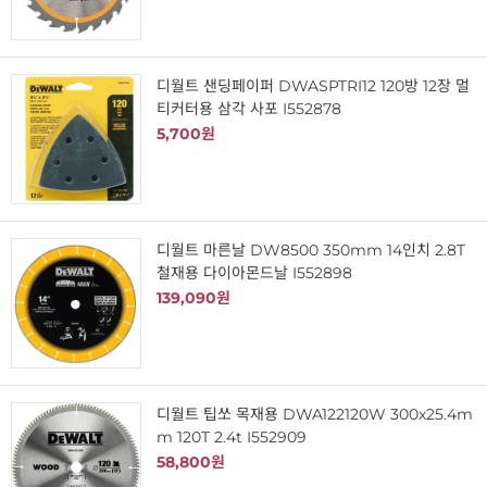
디월트 샌딩페이퍼 DWASPTRI12 120방 12장 멀
티커터용 삼각 사포 I552878
5,700원
디월트 마른날 DW8500 350mm 14인치 2.8T
철재용 다이아몬드날 I552898
139,090원
디월트 팁쏘 목재용 DWA122120W 300x25.4m
m 120T 2.4t I552909
58,800원