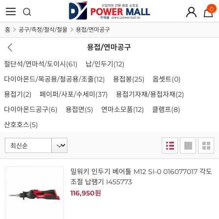
0
홈
공구/측정/절삭/철물
용접/연마공구
용접/연마공구
절단석/연마석/도이시
(61)
납/인두기
(12)
다이아몬드/목공용/철공용/조줄
(12)
용접봉
(25)
옵셋트
(0)
용접기
(2)
페이퍼/사포/수세미
(37)
용접기자재/용접자재
(2)
다이아몬드공구
(6)
용접면
(5)
연마소모품
(12)
클램프
(8)
산호호스
(5)
밀워키 인두기 베어툴 M12 SI-0 016077017 각도
조절 납땜기 I455773
116,950원