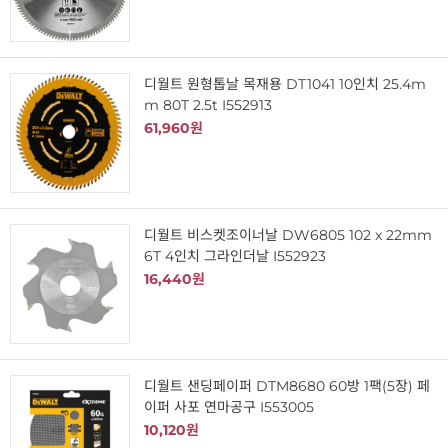
디월트 원형톱날 목재용 DT1041 10인치 25.4m
m 80T 2.5t I552913
61,960원
디월트 비스켓조이너날 DW6805 102 x 22mm
6T 4인치 그라인더날 I552923
16,440원
디월트 샌딩페이퍼 DTM8680 60방 1팩(5장) 페
이퍼 사포 연마공구 I553005
10,120원