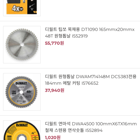
디월트 팁쏘 목재용 DT1090 165mmx20mmx
48T 원형톱날 I552919
55,770원
디월트 원형톱날 DWAM714148M DCS383전용
184mm 메탈 커팅 I576652
37,940원
디월트 연마석 DWA4500 100mmX6TX16mm
철재 스텐용 연삭숫돌 I552894
1,020원