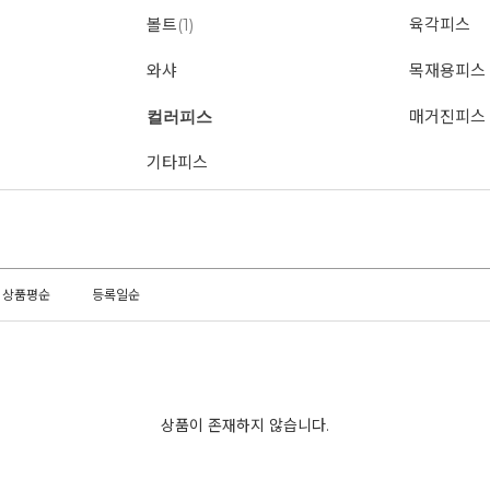
볼트
(1)
육각피스
와샤
목재용피스
컬러피스
매거진피스
기타피스
상품평순
등록일순
상품이 존재하지 않습니다.