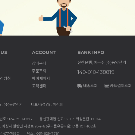
 US
ACCOUNT
BANK INFO
신한은행, 예금주 (주)동양전기
장바구니
주문조회
140-010-138819
리방침
마이페이지
배송조회
카드결제조회
고객센터
 : (주)동양전기
대표자(성명) : 이진희
 : 124-85-61988
통신판매업 신고 : 2013-화성팔탄-19-04
도 화성시 팔탄면 시청로 934-6 (우리들유통타운) D동 101~102호
-4477-7990
팩스 : 031-629-7781