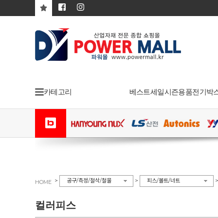
카테고리
베스트
세일
시즌용품
전기박
>
>
공구/측정/절삭/철물
피스/볼트/너트
HOME
컬러피스