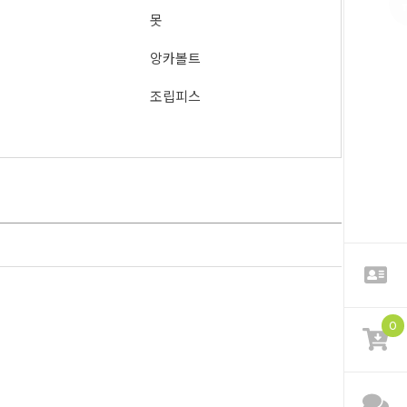
못
앙카볼트
조립피스
0