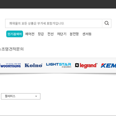
에어컨
장갑
전선
차단기
분전함
센서등
인기검색어
스
조명
견적문의
>
컬러피스