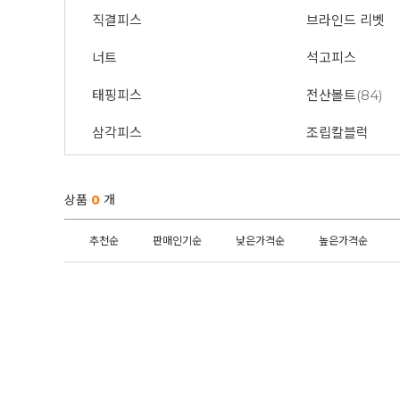
직결피스
브라인드 리벳
너트
석고피스
태핑피스
전산볼트
(84)
삼각피스
조립칼블럭
상품
0
개
추천순
판매인기순
낮은가격순
높은가격순