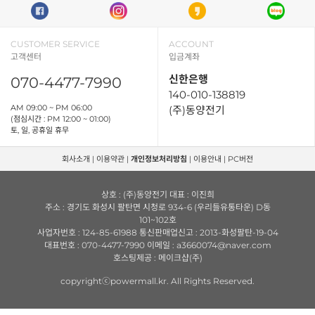
CUSTOMER SERVICE
ACCOUNT
고객센터
입금계좌
신한은행
070-4477-7990
140-010-138819
AM 09:00 ~ PM 06:00
(주)동양전기
(점심시간 : PM 12:00 ~ 01:00)
토, 일, 공휴일 휴무
회사소개
|
이용약관
|
개인정보처리방침
|
이용안내
|
PC버전
상호 : (주)동양전기 대표 : 이진희
주소 : 경기도 화성시 팔탄면 시청로 934-6 (우리들유통타운) D동
101~102호
사업자번호 : 124-85-61988 통신판매업신고 : 2013-화성팔탄-19-04
대표번호 : 070-4477-7990 이메일 : a3660074@naver.com
호스팅제공 : 메이크샵(주)
copyrightⓒpowermall.kr. All Rights Reserved.