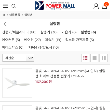
0
홈
여름용품
실링팬
실링팬
선풍기/써큘레이터
(60)
살충기
(30)
가습기
(0)
실링팬
(6)
에어커튼
(5)
에어컨
(27)
제습기
(19)
업소용 가전제품
(5)
아이스박스
(0)
여름용 장갑/토시
(10)
홈빛 SR-FAN40 40W 1219mm(48인치) 실링
팬 화이트 천정용 선풍기 I371466
167,200원
홈빛 SR-FAN40 40W 1320mm(52인치) 실링