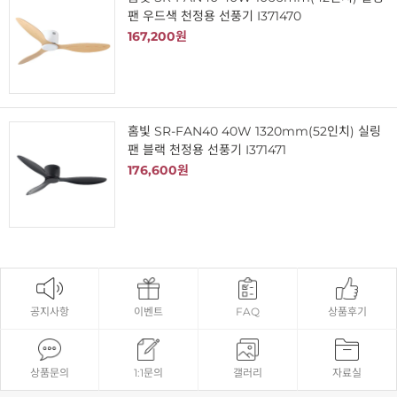
팬 우드색 천정용 선풍기 I371470
167,200원
홈빛 SR-FAN40 40W 1320mm(52인치) 실링
팬 블랙 천정용 선풍기 I371471
176,600원
공지사항
이벤트
FAQ
상품후기
상품문의
1:1문의
갤러리
자료실