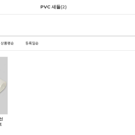
PVC 새들
(2)
상품평순
등록일순
선
포