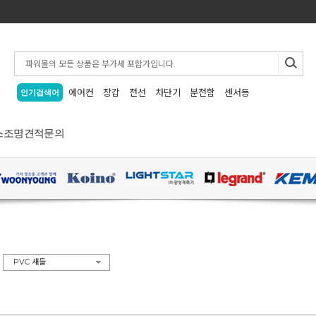
에어컨
장갑
전선
차단기
분전함
센서등
인기검색어
스
조명
견적문의
>
PVC 새들