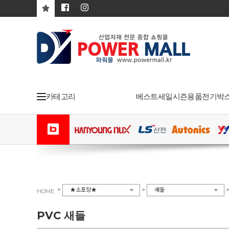
카테고리
베스트
세일
시즌용품
전기박
>
>
★소포장★
새들
HOME
PVC 새들