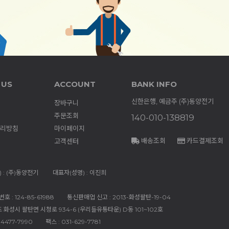
 US
ACCOUNT
BANK INFO
신한은행, 예금주 (주)동양전기
장바구니
주문조회
140-010-138819
리방침
마이페이지
배송조회
카드결제조회
고객센터
 : (주)동양전기
대표자(성명) : 이진희
 : 124-85-61988
통신판매업 신고 : 2013-화성팔탄-19-04
도 화성시 팔탄면 시청로 934-6 (우리들유통타운) D동 101~102호
-4477-7990
팩스 : 031-629-7781