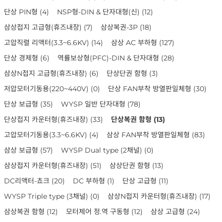
단상 PIN형
(4)
NSP형-DIN & 단자대형(신)
(12)
삼상접지 고급형(휴즈내장)
(7)
삼상복권-3P
(18)
고압직렬 리액터(3.3~6.6KV)
(14)
삼상 AC 부하형
(127)
단상 경제형
(6)
역률보상형(PFC)-DIN & 단자대형
(28)
삼상N접지 고급형(휴즈내장)
(6)
단상단권 함형
(3)
저압모터기동용(220~440V)
(0)
단상 FAN부착 방열판일체형
(30)
단상 보급형
(35)
WYSP 일반 단자대형
(78)
단상접지 카운터형(휴즈내장)
(33)
단상복권 함형
(13)
고압모터기동용(3.3~6.6KV)
(4)
삼상 FAN부착 방열판일체형
(83)
삼상 보급형
(57)
WYSP Dual type (2채널)
(0)
삼상접지 카운터형(휴즈내장)
(51)
삼상단권 함형
(13)
DC리액터-쵸크
(20)
DC 부하형
(1)
단상 고급형
(11)
WYSP Triple type (3채널)
(0)
삼상N접지 카운터형(휴즈내장)
(17)
삼상복권 함형
(12)
모터제어 정.역 구동형
(12)
삼상 고급형
(24)