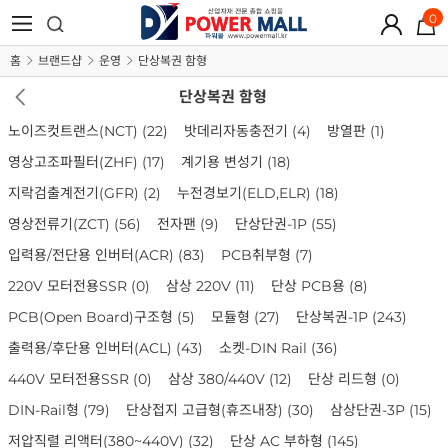
0
홈
브랜드샵
운영
단상복권 함형
단상복권 함형
노이즈컷트랜스(NCT)
(22)
밧데리자동충전기
(4)
방열판
(1)
영상고조파필터(ZHF)
(17)
계기용 변성기
(18)
지락검출계전기(GFR)
(2)
누전경보기(ELD,ELR)
(18)
영상전류기(ZCT)
(56)
전자팬
(9)
단상단권-1P
(55)
입력용/전단용 인버터(ACR)
(83)
PCB취부형
(7)
220V 모터전용SSR
(0)
삼상 220V
(11)
단상 PCB용
(8)
PCB(Open Board)구조형
(5)
모듈형
(27)
단상복권-1P
(243)
출력용/후단용 인버터(ACL)
(43)
소켓-DIN Rail
(36)
440V 모터전용SSR
(0)
삼상 380/440V
(12)
단상 리드형
(0)
DIN-Rail형
(79)
단상접지 고급형(휴즈내장)
(30)
삼상단권-3P
(15)
저압직렬 리액터(380~440V)
(32)
단상 AC 부하형
(145)