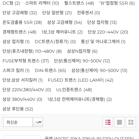
DC형
(2)
스마트 리액터
(10)
펄스트랜스
(48)
"B"접점형 SSR
(6)
단상 고감쇄형
(32)
단상 일반형
(21)
전류센서
(0)
온도검출용 SSR
(28)
삼상 고감쇄형
(54)
단상 접지형
(13)
경제형트랜스
(48)
1상,3상 제어유니트
(2)
단상 220~440V
(20)
삼상 접지형
(1)
DC트랜스(정류기)
(0)
통신 및 아나로그제어
(1)
단상(휴즈내장형) 110~480V
(8)
삼상N접지형
(6)
FUSE부착형 트랜스
(37)
단상(통신제어) 90~500V
(12)
스파크 킬러
(1)
DIN-트랜스
(65)
삼상(통신제어) 90~500V
(13)
단상,삼상 서지킬러
(1)
FUSED 트랜스 (LED LAMP)
(42)
단상 220V,380/440V
(0)
UL인증트랜스
(48)
삼상 380V/440V
(0)
1상,3상 전력제어유니트(경제형)
(2)
삼상 후단용
(52)
운영 WY21C-10KA 10KVA IN:220V OUT:110V