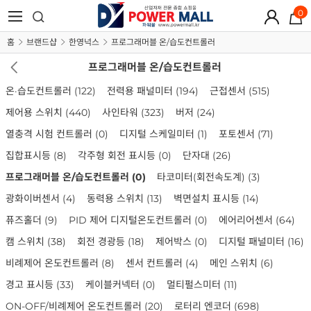
0
홈
브랜드샵
한영넉스
프로그래머블 온/습도컨트롤러
프로그래머블 온/습도컨트롤러
온·습도컨트롤러
(122)
전력용 패널미터
(194)
근접센서
(515)
제어용 스위치
(440)
사인타워
(323)
버저
(24)
열충격 시험 컨트롤러
(0)
디지털 스케일미터
(1)
포토센서
(71)
집합표시등
(8)
각주형 회전 표시등
(0)
단자대
(26)
프로그래머블 온/습도컨트롤러
(0)
타코미터(회전속도계)
(3)
광화이버센서
(4)
동력용 스위치
(13)
벽면설치 표시등
(14)
퓨즈홀더
(9)
PID 제어 디지털온도컨트롤러
(0)
에어리어센서
(64)
캠 스위치
(38)
회전 경광등
(18)
제어박스
(0)
디지털 패널미터
(16)
비례제어 온도컨트롤러
(8)
센서 컨트롤러
(4)
메인 스위치
(6)
경고 표시등
(33)
케이블커넥터
(0)
멀티펄스미터
(11)
ON-OFF/비례제어 온도컨트롤러
(20)
로터리 엔코더
(698)