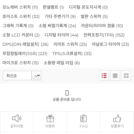
모노레버 스위치
(11)
판넬램프
(1)
디지털 온도지시계
(0)
호이스트 스위치
(32)
기타 주변기기
(9)
발판 스위치
(5)
그래픽 기록계
(0)
소형 써멀기록계
(24)
카운터/타이머 겸용
(10)
소형 LCD 카운터
(2)
디지털 타이머
(44)
전력조정기(TPR)
(152)
DPS(DIN 레일설치)
(26)
리미트 스위치
(25)
아날로그 타이머
(23)
무접점릴레이(SSR)
(221)
TPS(스크류설치)
(33)
마이크로 스위치
(15)
소용량 레일 타입
(6)
상품 준비중 입니다.
공지사항
이벤트
FAQ
상품후기