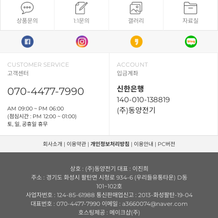
상품문의
1:1문의
갤러리
자료실
CUSTOMER SERVICE
ACCOUNT
고객센터
입금계좌
신한은행
070-4477-7990
140-010-138819
AM 09:00 ~ PM 06:00
(주)동양전기
(점심시간 : PM 12:00 ~ 01:00)
토, 일, 공휴일 휴무
회사소개
|
이용약관
|
개인정보처리방침
|
이용안내
|
PC버전
상호 : (주)동양전기 대표 : 이진희
주소 : 경기도 화성시 팔탄면 시청로 934-6 (우리들유통타운) D동
101~102호
사업자번호 : 124-85-61988 통신판매업신고 : 2013-화성팔탄-19-04
대표번호 : 070-4477-7990 이메일 : a3660074@naver.com
호스팅제공 : 메이크샵(주)