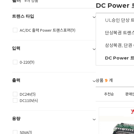
필터
9개 상품
DC Power
트랜스 타입
UL승인 단상 
AC/DC 출력 Power 트랜스포머
(9)
단상복권 트랜
삼상복권, 단권 C
입력
0-220
(9)
출력
상품
9
개
DC24V
(5)
추천순
판매
DC110V
(4)
용량
50VA
(1)