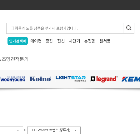
에어컨
장갑
전선
차단기
분전함
센서등
인기검색어
스
조명
견적문의
>
DC Power 트랜스(정류기)