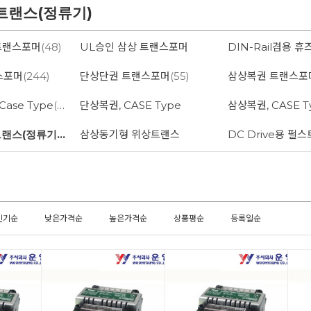
 트랜스(정류기)
트랜스포머
(48)
UL승인 삼상 트랜스포머
스포머
(244)
단상단권 트랜스포머
(55)
삼상복권 트랜스포
ase Type
(22)
단상복권, CASE Type
삼상복권, CASE T
DC Power 트랜스(정류기)
(9)
삼상동기형 위상트랜스
DC Drive용 펄
인기순
낮은가격순
높은가격순
상품평순
등록일순