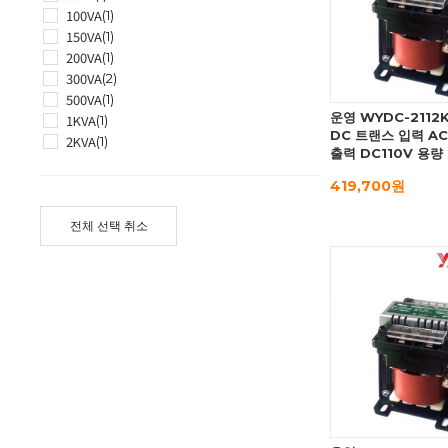
100VA
(1)
150VA
(1)
200VA
(1)
300VA
(2)
500VA
(1)
운영 WYDC-2112
1KVA
(1)
DC 트랜스 입력 AC
2KVA
(1)
출력 DC110V 용량
419,700원
전체 선택 취소