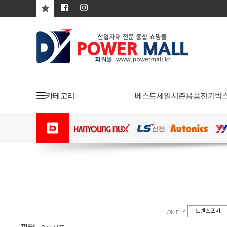
카테고리
베스트
세일
시즌용품
전기박
>
트랜스포머
HOME