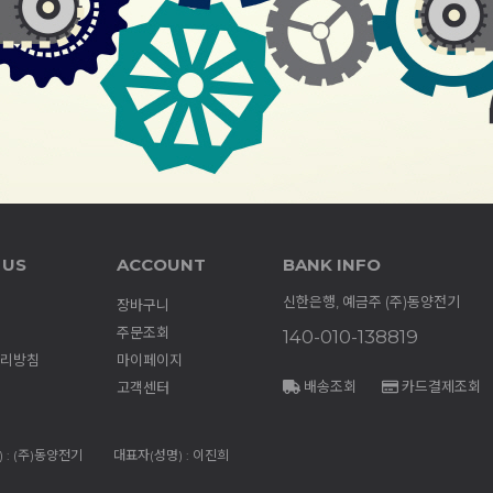
 US
ACCOUNT
BANK INFO
신한은행, 예금주 (주)동양전기
장바구니
주문조회
140-010-138819
리방침
마이페이지
배송조회
카드결제조회
고객센터
 : (주)동양전기
대표자(성명) : 이진희