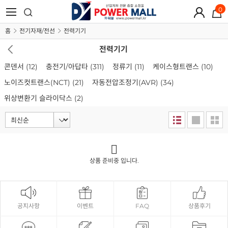
0
홈
전기자재/전선
전력기기
전력기기
콘덴서
(12)
충전기/아답타
(311)
정류기
(11)
케이스형트랜스
(10)
노이즈컷트랜스(NCT)
(21)
자동전압조정기(AVR)
(34)
위상변환기 슬라이닥스
(2)
상품 준비중 입니다.
공지사항
이벤트
FAQ
상품후기