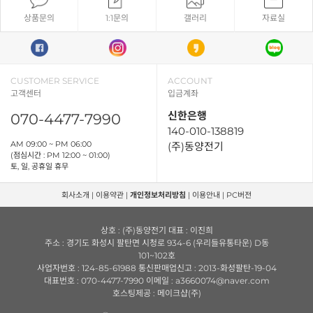
상품문의
1:1문의
갤러리
자료실
CUSTOMER SERVICE
ACCOUNT
고객센터
입금계좌
신한은행
070-4477-7990
140-010-138819
AM 09:00 ~ PM 06:00
(주)동양전기
(점심시간 : PM 12:00 ~ 01:00)
토, 일, 공휴일 휴무
회사소개
|
이용약관
|
개인정보처리방침
|
이용안내
|
PC버전
상호 : (주)동양전기 대표 : 이진희
주소 : 경기도 화성시 팔탄면 시청로 934-6 (우리들유통타운) D동
101~102호
사업자번호 : 124-85-61988 통신판매업신고 : 2013-화성팔탄-19-04
대표번호 : 070-4477-7990 이메일 : a3660074@naver.com
호스팅제공 : 메이크샵(주)