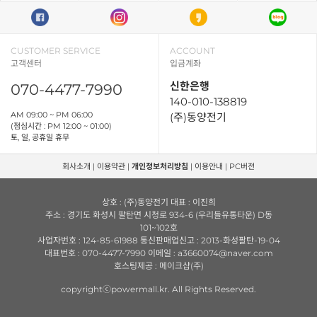
CUSTOMER SERVICE
ACCOUNT
고객센터
입금계좌
신한은행
070-4477-7990
140-010-138819
AM 09:00 ~ PM 06:00
(주)동양전기
(점심시간 : PM 12:00 ~ 01:00)
토, 일, 공휴일 휴무
회사소개
|
이용약관
|
개인정보처리방침
|
이용안내
|
PC버전
상호 : (주)동양전기 대표 : 이진희
주소 : 경기도 화성시 팔탄면 시청로 934-6 (우리들유통타운) D동
101~102호
사업자번호 : 124-85-61988 통신판매업신고 : 2013-화성팔탄-19-04
대표번호 : 070-4477-7990 이메일 : a3660074@naver.com
호스팅제공 : 메이크샵(주)
copyrightⓒpowermall.kr. All Rights Reserved.