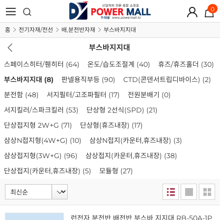
0
홈
전기자재/전선
배,분전반자재
부스바지지대
부스바지지대
스페이스히터/휀히터
(64)
온도/습도조절계
(40)
휴즈/휴즈홀더
(30)
부스바지지대
(8)
판넬용직부등
(90)
CTD(콘덴서트립디바이스)
(2)
분전함
(48)
서지필터/고조파필터
(17)
전원분배기
(0)
서지킬러/스파크킬러
(53)
단상형 2선식(SPD)
(21)
단상접지형 2W+G
(71)
단상형(휴즈내장)
(17)
삼상N접지형(4W+G)
(10)
삼상N접지(카운터,휴즈내장)
(3)
삼상접지형(3W+G)
(96)
삼상접지(카운터,휴즈내장)
(38)
단상접지(카운터,휴즈내장)
(5)
모듈형
(27)
런전자 분전반 배전반 부스바 지지대 RB-50A-1P