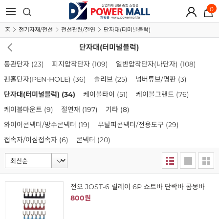
0
홈
전기자재/전선
전선관련/절연
단자대(터미널블럭)
단자대(터미널블럭)
동관단자
(23)
피지압착단자
(109)
일반압착단자(나단자)
(108)
펜홀단자(PEN-HOLE)
(36)
슬리브
(25)
넘버튜브/명판
(3)
단자대(터미널블럭)
(34)
케이블타이
(51)
케이블그랜드
(76)
케이블마운트
(9)
절연재
(197)
기타
(8)
와이어콘넥터/방수콘넥터
(19)
무탈피콘넥터/전용도구
(29)
접속자/이심접속자
(6)
콘넥터
(20)
전오 JOST-6 릴레이 6P 쇼트바 단락바 콤몽바
800원