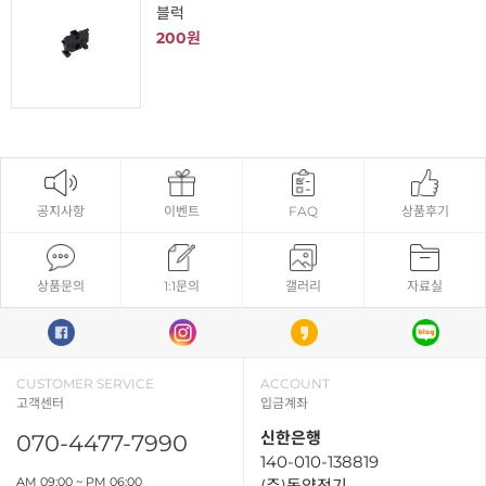
블럭
200원
공지사항
이벤트
FAQ
상품후기
상품문의
1:1문의
갤러리
자료실
CUSTOMER SERVICE
ACCOUNT
고객센터
입금계좌
신한은행
070-4477-7990
140-010-138819
AM 09:00 ~ PM 06:00
(주)동양전기