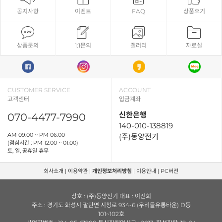
공지사항
이벤트
FAQ
상품후기
상품문의
1:1문의
갤러리
자료실
CUSTOMER SERVICE
ACCOUNT
고객센터
입금계좌
신한은행
070-4477-7990
140-010-138819
AM 09:00 ~ PM 06:00
(주)동양전기
(점심시간 : PM 12:00 ~ 01:00)
토, 일, 공휴일 휴무
회사소개
|
이용약관
|
개인정보처리방침
|
이용안내
|
PC버전
상호 : (주)동양전기 대표 : 이진희
주소 : 경기도 화성시 팔탄면 시청로 934-6 (우리들유통타운) D동
101~102호