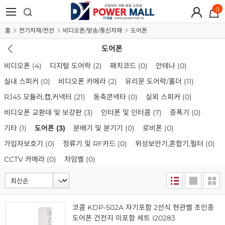
0
홈
전기자재/전선
비디오폰/방송/통신자재
도어폰
도어폰
비디오폰
(4)
디지털 도어락
(2)
패치코드
(0)
안테나
(0)
실내 스피커
(0)
비디오폰 카메라
(2)
유리문 도어락/홀더
(11)
RJ45 모듈러,캡,커넥터
(21)
동축콘넥타
(0)
실외 스피커
(0)
비디오폰 교환대 및 보강판
(3)
인터폰 및 인터콤
(7)
증폭기
(0)
기타
(1)
도어폰
(3)
분배기 및 분기기
(0)
로비폰
(0)
가입자보호기
(0)
정류기 및 RF카드
(0)
위성보안기,혼합기,필터
(0)
CCTV 카메라
(0)
차임벨
(0)
코콤 KDP-502A 자기포함 2선식 현관벨 초인종
도어폰 건전지 미포함 세트 I20283