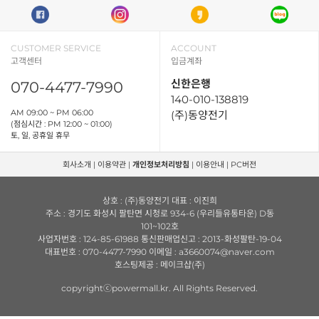
CUSTOMER SERVICE
ACCOUNT
고객센터
입금계좌
신한은행
070-4477-7990
140-010-138819
AM 09:00 ~ PM 06:00
(주)동양전기
(점심시간 : PM 12:00 ~ 01:00)
토, 일, 공휴일 휴무
회사소개
|
이용약관
|
개인정보처리방침
|
이용안내
|
PC버전
상호 : (주)동양전기 대표 : 이진희
주소 : 경기도 화성시 팔탄면 시청로 934-6 (우리들유통타운) D동
101~102호
사업자번호 : 124-85-61988 통신판매업신고 : 2013-화성팔탄-19-04
대표번호 : 070-4477-7990 이메일 : a3660074@naver.com
호스팅제공 : 메이크샵(주)
copyrightⓒpowermall.kr. All Rights Reserved.