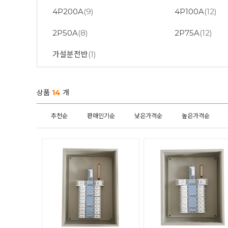
4P200A
(9)
4P100A
(12)
2P50A
(8)
2P75A
(12)
가설분전반
(1)
상품
14
개
추천순
판매인기순
낮은가격순
높은가격순