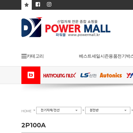
카테고리
베스트
세일
시즌용품
전기박
>
>
전기자재/전선
분전반
HOME
2P100A