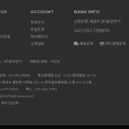
 US
ACCOUNT
BANK INFO
신한은행, 예금주 (주)동양전기
장바구니
주문조회
140-010-138819
리방침
마이페이지
배송조회
카드결제조회
고객센터
 : (주)동양전기
대표자(성명) : 이진희
 : 124-85-61988
통신판매업 신고 : 2013-화성팔탄-19-04
도 화성시 팔탄면 시청로 934-6 (우리들유통타운) D동 101~102호
-4477-7990
팩스 : 031-629-7781
660074@naver.com
 메이크샵(주)