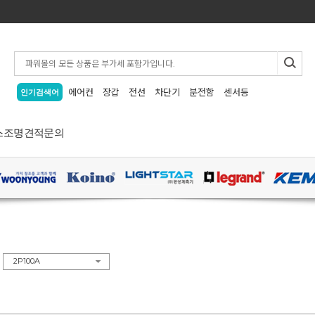
에어컨
장갑
전선
차단기
분전함
센서등
인기검색어
스
조명
견적문의
>
2P100A