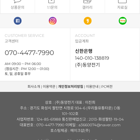
상품문의
1:1문의
갤러리
자료실
CUSTOMER SERVICE
ACCOUNT
고객센터
입금계좌
신한은행
070-4477-7990
140-010-138819
AM 09:00 ~ PM 06:00
(주)동양전기
(점심시간 : PM 12:00 ~ 01:00)
토, 일, 공휴일 휴무
회사소개
|
이용약관
|
개인정보처리방침
|
이용안내
|
PC버전
상호 : (주)동양전기 대표 : 이진희
주소 : 경기도 화성시 팔탄면 시청로 934-6 (우리들유통타운) D동
101~102호
사업자번호 : 124-85-61988 통신판매업신고 : 2013-화성팔탄-19-04
대표번호 : 070-4477-7990 이메일 : a3660074@naver.com
호스팅제공 : 메이크샵(주)