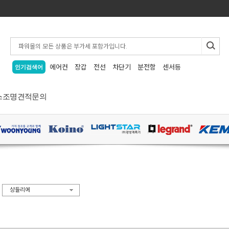
에어컨
장갑
전선
차단기
분전함
센서등
인기검색어
스
조명
견적문의
>
샹들리에