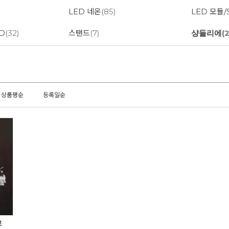
LED 네온
(85)
LED 모듈
ED
(32)
스탠드
(7)
샹들리에
(2
상품평순
등록일순
로