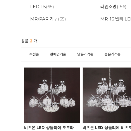
LED T5
(65)
라인조명
(156)
MR/PAR 기구
(65)
MR-16 멀티 L
상품
2
개
추천순
판매인기순
낮은가격순
높은가격순
비츠온 LED 샹들리에 오로라
비츠온 LED 샹들리에 비츠