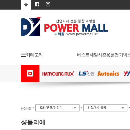
카테고리
베스트
세일
시즌용품
전기박
>
>
조명/램프/안정기
간접/라인조명
HOME
샹들리에