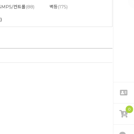
/SMPS/컨트롤
(88)
벽등
(175)
)
0