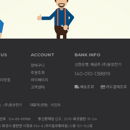
 US
ACCOUNT
BANK INFO
신한은행, 예금주 (주)동양전기
장바구니
주문조회
140-010-138819
리방침
마이페이지
배송조회
카드결제조회
고객센터
 : (주)동양전기
대표자(성명) : 이진희
 : 124-85-61988
통신판매업 신고 : 2013-화성팔탄-19-04
도 화성시 팔탄면 시청로 934-6 (우리들유통타운) D동 101~102호