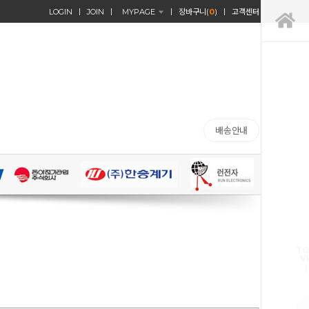
LOGIN
JOIN
MYPAGE
장바구니(
0
)
고객센터
배송안내
TO
V
1