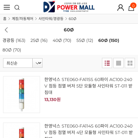
0
홈
계장/자동제어
사인타워/경광등
60Ø
60Ø
경광등
(163)
25Ø
(16)
40Ø
(70)
55Ø
(12)
60Ø
(150)
80Ø
(70)
한영넉스 STE060-FA115S 60파이 AC100-240
V 점등 점멸 버저 5단 모듈형 사인타워 ST-011 받
침대
13,130원
한영넉스 STE060-FA114S 60파이 AC100-240
V 점등 점멸 버저 4단 모듈형 사인타워 ST-011 받