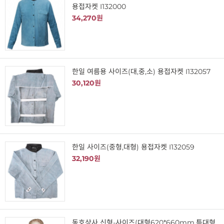
용접자켓 I132000
34,270원
한일 여름용 사이즈(대,중,소) 용접자켓 I132057
30,120원
한일 사이즈(중형,대형) 용접자켓 I132059
32,190원
동호상사 신형-사이즈(대형620*660mm,특대형