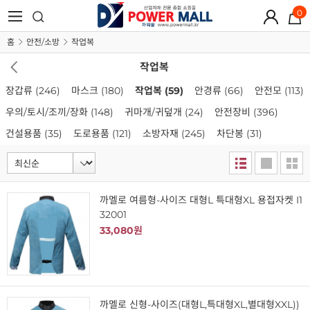
0
홈
안전/소방
작업복
작업복
장갑류
(246)
마스크
(180)
작업복
(59)
안경류
(66)
안전모
(113)
우의/토시/조끼/장화
(148)
귀마개/귀덮개
(24)
안전장비
(396)
건설용품
(35)
도로용품
(121)
소방자재
(245)
차단봉
(31)
까멜로 여름형-사이즈 대형L 특대형XL 용접자켓 I1
32001
33,080원
까멜로 신형-사이즈(대형L,특대형XL,별대형XXL))