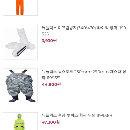
듀플렉스 미끄럼방지(340*470) 타이벡 장화 I199
525
3,930원
듀플렉스 옥스포드 250mm~290mm 체스타 장
화 I199551
44,900원
듀플렉스 형광 투피스 형광 우의 I199569
47,300원