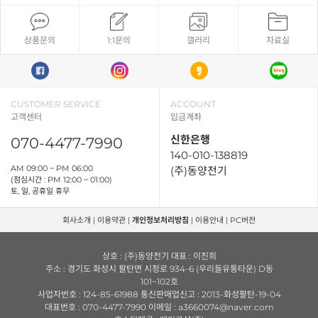
상품문의
1:1문의
갤러리
자료실
CUSTOMER SERVICE
ACCOUNT
고객센터
입금계좌
신한은행
070-4477-7990
140-010-138819
AM 09:00 ~ PM 06:00
(주)동양전기
(점심시간 : PM 12:00 ~ 01:00)
토, 일, 공휴일 휴무
회사소개
|
이용약관
|
개인정보처리방침
|
이용안내
|
PC버전
상호 : (주)동양전기 대표 : 이진희
주소 : 경기도 화성시 팔탄면 시청로 934-6 (우리들유통타운) D동
101~102호
사업자번호 : 124-85-61988 통신판매업신고 : 2013-화성팔탄-19-04
대표번호 : 070-4477-7990 이메일 : a3660074@naver.com