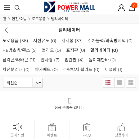
0
홈
안전/소방
도로용품
델리네이터
델리네이터
도로용품
(56)
시선유도
(0)
지시봉
(37)
주차블럭/과속방지턱
(0)
PE방호벽/휀스
(5)
볼라드
(0)
표지판
(0)
델리네이터
(0)
삼각콘/라바콘
(11)
반사경
(7)
입간판
(4)
높이제한바
(0)
차선분리대
(0)
야자매트
(0)
추락방지 볼라드
(0)
제설함
(1)
상품 준비중 입니다.
공지사항
이벤트
FAQ
상품후기