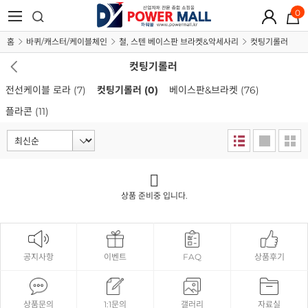
0
홈
바퀴/캐스터/케이블체인
철, 스텐 베이스판 브라켓&악세사리
컷팅기롤러
컷팅기롤러
전선케이블 로라
(7)
컷팅기롤러
(0)
베이스판&브라켓
(76)
플라콘
(11)
상품 준비중 입니다.
공지사항
이벤트
FAQ
상품후기
상품문의
1:1문의
갤러리
자료실