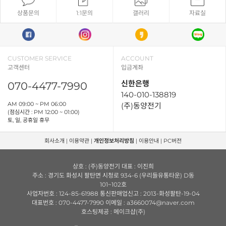
상품문의
1:1문의
갤러리
자료실
CUSTOMER SERVICE
ACCOUNT
고객센터
입금계좌
신한은행
070-4477-7990
140-010-138819
AM 09:00 ~ PM 06:00
(주)동양전기
(점심시간 : PM 12:00 ~ 01:00)
토, 일, 공휴일 휴무
회사소개
|
이용약관
|
개인정보처리방침
|
이용안내
|
PC버전
상호 : (주)동양전기 대표 : 이진희
주소 : 경기도 화성시 팔탄면 시청로 934-6 (우리들유통타운) D동
101~102호
사업자번호 : 124-85-61988 통신판매업신고 : 2013-화성팔탄-19-04
대표번호 : 070-4477-7990 이메일 : a3660074@naver.com
호스팅제공 : 메이크샵(주)