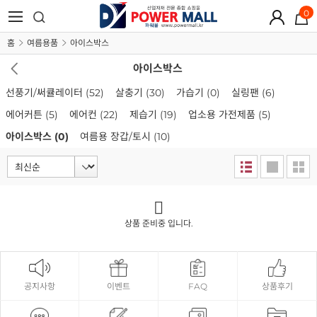
0
홈
여름용품
아이스박스
아이스박스
선풍기/써큘레이터
(52)
살충기
(30)
가습기
(0)
실링팬
(6)
에어커튼
(5)
에어컨
(22)
제습기
(19)
업소용 가전제품
(5)
아이스박스
(0)
여름용 장갑/토시
(10)
상품 준비중 입니다.
공지사항
이벤트
FAQ
상품후기