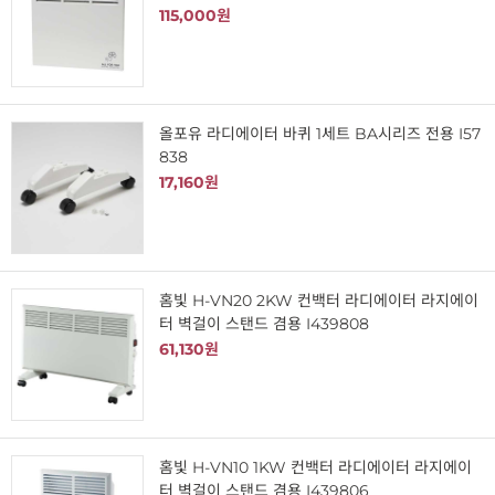
115,000원
올포유 라디에이터 바퀴 1세트 BA시리즈 전용 I57
838
17,160원
홈빛 H-VN20 2KW 컨백터 라디에이터 라지에이
터 벽걸이 스탠드 겸용 I439808
61,130원
홈빛 H-VN10 1KW 컨백터 라디에이터 라지에이
터 벽걸이 스탠드 겸용 I439806