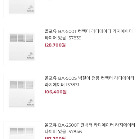
올포유 BA-500T 컨백터 라디에이터 라지에이터
타이머 있음 I57839
128,700원
올포유 BA-500S 벽걸이 전용 컨백터 라디에이터
라지에이터 I57831
106,400원
올포유 BA-2500T 컨백터 라디에이터 라지에이터
타이머 있음 I57846
183,700원