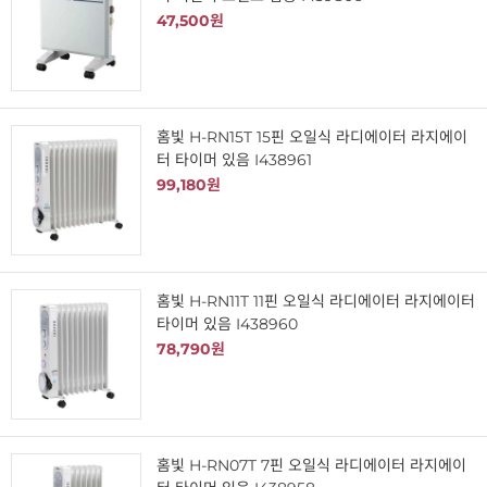
47,500원
홈빛 H-RN15T 15핀 오일식 라디에이터 라지에이
터 타이머 있음 I438961
99,180원
홈빛 H-RN11T 11핀 오일식 라디에이터 라지에이터
타이머 있음 I438960
78,790원
홈빛 H-RN07T 7핀 오일식 라디에이터 라지에이