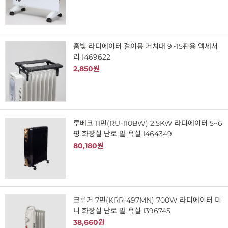
홈빛 라디에이터 걸이용 거치대 9~15핀용 액세서
리 I469622
2,850원
루베크 11핀(RU-110BW) 2.5KW 라디에이터 5~6
평 화장실 난로 발 욕실 I464349
80,180원
크루거 7핀(KRR-497MN) 700W 라디에이터 미
니 화장실 난로 발 욕실 I396745
38,660원