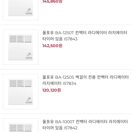
145,860원
올포유 BA-1250T 컨백터 라디에이터 라지에이터
타이머 있음 I57843
142,500원
올포유 BA-1250S 벽걸이 전용 컨백터 라디에이터
라지에이터 I57834
120,120원
올포유 BA-1000T 컨백터 라디에이터 라지에이터
타이머 있음 I57842