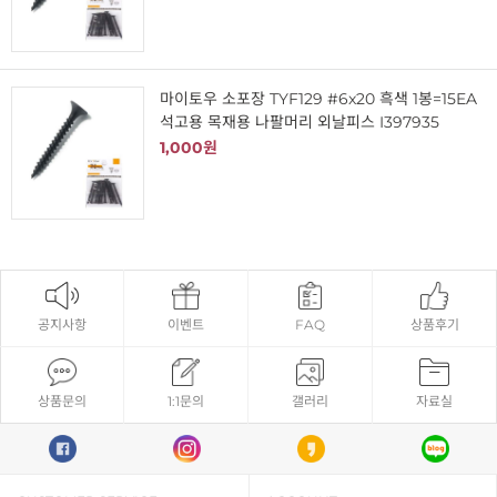
마이토우 소포장 TYF129 #6x20 흑색 1봉=15EA
석고용 목재용 나팔머리 외날피스 I397935
1,000원
공지사항
이벤트
FAQ
상품후기
상품문의
1:1문의
갤러리
자료실