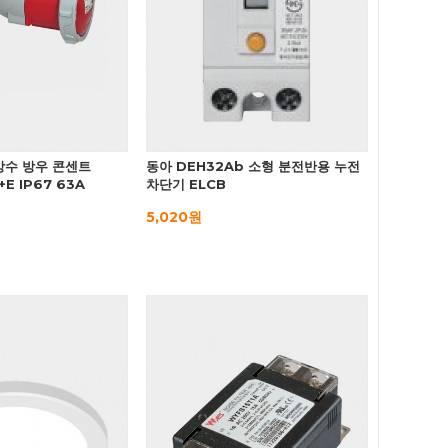
방수 방우 콘센트
동아 DEH32Ab 소형 분전반용 누전
+E IP67 63A
차단기 ELCB
5,020원