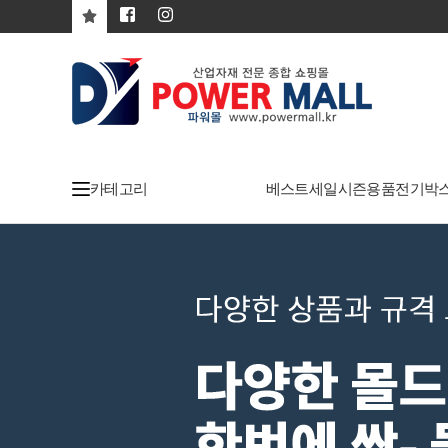
카테고리
베스트
세일
시즌용품
전기박