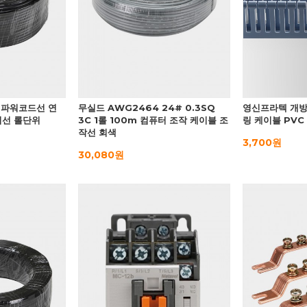
4C 파워코드선 연
무실드 AWG2464 24# 0.3SQ
영신프라텍 개방
기선 롤단위
3C 1롤 100m 컴퓨터 조작 케이블 조
링 케이블 PVC
작선 회색
3,700원
30,080원