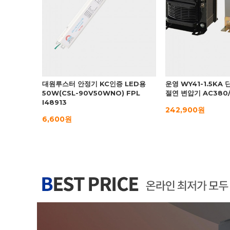
대원루스터 안정기 KC인증 LED용
운영 WY41-1.5KA
50W(CSL-90V50WNO) FPL
절연 변압기 AC380
I48913
242,900원
6,600원