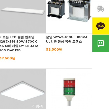
비츠온 LED 슬림 면조명
운영 WY42-100UL 100VA
1287x318 50W 5700K
UL인증 단상 복권 트랜스
KS M바 매입 DY-LED312-
92,000원
50S I548198
37,600원