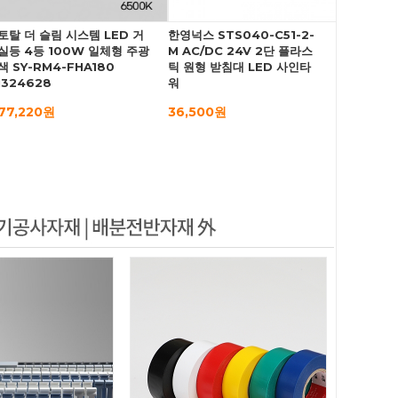
토탈 더 슬림 시스템 LED 거
한영넉스 STS040-C51-2-
실등 4등 100W 일체형 주광
M AC/DC 24V 2단 플라스
색 SY-RM4-FHA180
틱 원형 받침대 LED 사인타
I324628
워
77,220원
36,500원