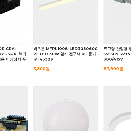
R CRA-
비츠온 MFPL1008-LED3030600
르그랑 산업용 
DY 25파이 복귀
PL LED 30W 일자 전구색 KC 등기
555509 3P+N
조광용 비상정지 푸
구 I43329
380/415V
3,500원
87,900원