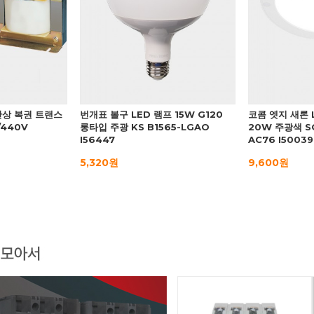
 단상 복권 트랜스
번개표 볼구 LED 램프 15W G120
코콤 엣지 새론 
/440V
롱타입 주광 KS B1565-LGAO
20W 주광색 S
I56447
AC76 I50039
5,320원
9,600원