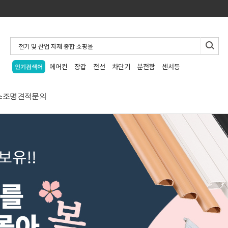
에어컨
장갑
전선
차단기
분전함
센서등
인기검색어
스
조명
견적문의