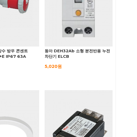
방수 방우 콘센트
동아 DEH32Ab 소형 분전반용 누전
+E IP67 63A
차단기 ELCB
5,020원