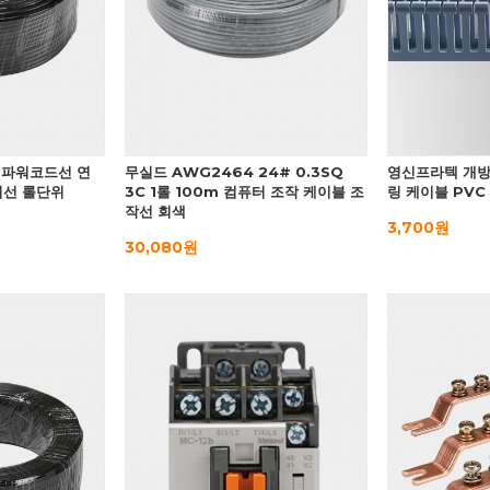
4C 파워코드선 연
무실드 AWG2464 24# 0.3SQ
영신프라텍 개방
기선 롤단위
3C 1롤 100m 컴퓨터 조작 케이블 조
링 케이블 PVC
작선 회색
3,700원
30,080원