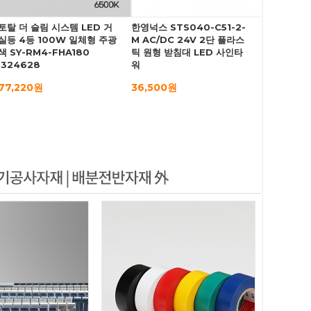
토탈 더 슬림 시스템 LED 거
한영넉스 STS040-C51-2-
실등 4등 100W 일체형 주광
M AC/DC 24V 2단 플라스
색 SY-RM4-FHA180
틱 원형 받침대 LED 사인타
I324628
워
77,220원
36,500원