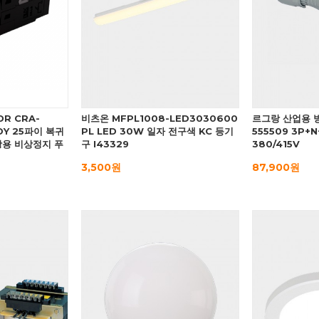
R CRA-
비츠온 MFPL1008-LED3030600
르그랑 산업용 
DY 25파이 복귀
PL LED 30W 일자 전구색 KC 등기
555509 3P+N
조광용 비상정지 푸
구 I43329
380/415V
3,500원
87,900원