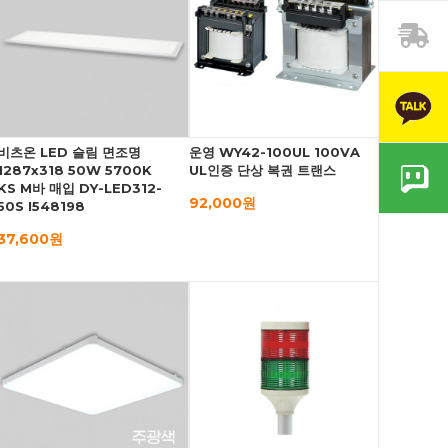
비츠온 LED 슬림 면조명
운영 WY42-100UL 100VA
1287x318 50W 5700K
UL인증 단상 복권 트랜스
KS M바 매입 DY-LED312-
92,000원
50S I548198
37,600원