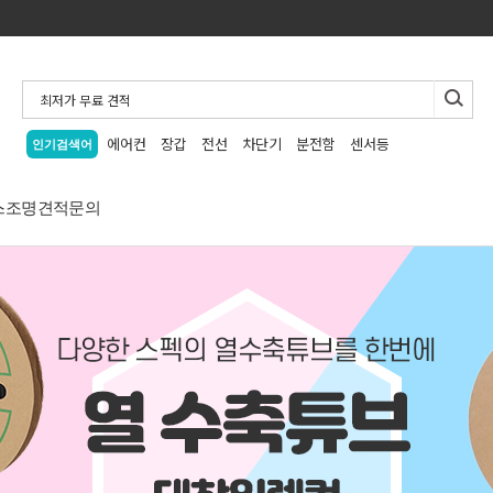
에어컨
장갑
전선
차단기
분전함
센서등
인기검색어
스
조명
견적문의