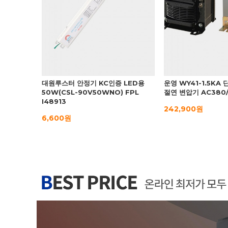
대원루스터 안정기 KC인증 LED용
운영 WY41-1.5KA
50W(CSL-90V50WNO) FPL
절연 변압기 AC380
I48913
242,900원
6,600원