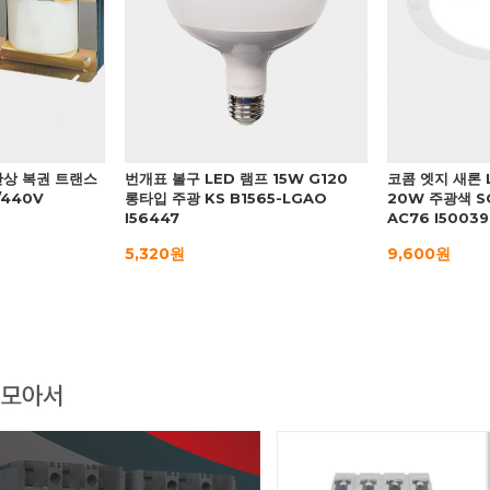
 단상 복권 트랜스
번개표 볼구 LED 램프 15W G120
코콤 엣지 새론 
/440V
롱타입 주광 KS B1565-LGAO
20W 주광색 S
I56447
AC76 I50039
5,320원
9,600원