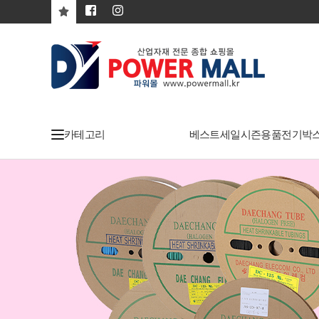
카테고리
베스트
세일
시즌용품
전기박