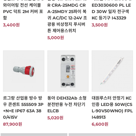
와이어링 전선 케이블
R CRA-25MDG CR
ED3030600 PL LE
PVC 덕트 2M 커버 포
A-25MDY 25파이 복
D 30W 일자 전구색
함
귀 AC/DC 12-24V 조
KC 등기구 I43329
광용 비상정지 푸시버
3,400원
3,500원
튼 제어용스위치
5,000원
르그랑 산업용 방수 방
동아 DEH32Ab 소형
대원루스터 안정기 KC
우 콘센트 555509 3P
분전반용 누전 차단기
인증 LED용 50W(CS
+N+E IP67 63A 38
ELCB
L-90V50WNO) FPL
0/415V
I48913
5,020원
87,900원
6,600원