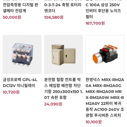
전압측정용 디지털 판
0-3-T-24 축형 로터리
C 100A 삼상 250V
넬메타 전압계
엔코더
인버터 후단용 노이즈
필터
50,000원
106,580원
167,700원
금성프로텍 GPL-4L
분전함 철함 컨트롤 박
한영넉스 MRX-RM2A
DC12V 미니릴레이
스 매입함 배전함 차단
0A MRX-RM2A0G
기함 250x300x150 1.
MRX-RM2A0R MR
10,720원
0T 속판 포함
X-RM2A0W MRX-R
M2A0Y 22파이 복귀
24,090원
동작 AC100-240V 조
광형 푸시버튼 스위치
10,100원