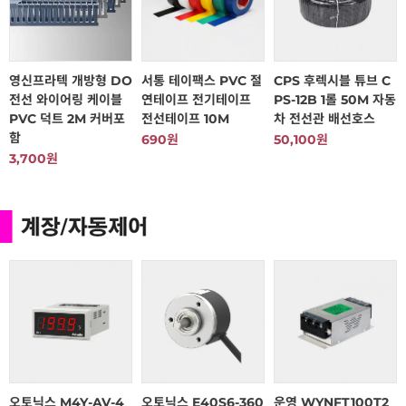
영신프라텍 개방형 DO
서통 테이팩스 PVC 절
CPS 후렉시블 튜브 C
전선 와이어링 케이블
연테이프 전기테이프
PS-12B 1롤 50M 자동
PVC 덕트 2M 커버포
전선테이프 10M
차 전선관 배선호스
함
690원
50,100원
3,700원
오토닉스 M4Y-AV-4
오토닉스 E40S6-360
운영 WYNFT100T2