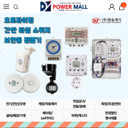
0
작업공구/
전기/전선/조명
계장/자동제어
측정/초경/연마
전동/원예
베어링/
한정할인
설비/배관/기계
바퀴/캐스터
LM가이드
행사제품