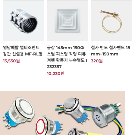
영남메탈 멀티조인트
금강 145mm 150Ф
철사 반도 철사밴드 18
강관 신설용 MF-RL형
스틸 피스형 각형 디퓨
mm~150mm
져팬 환풍기 부속별도 I
13,550원
320원
232357
10,230원