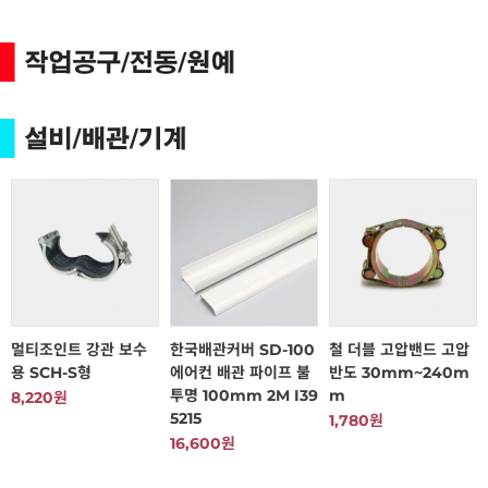
멀티조인트 강관 보수
한국배관커버 SD-100
철 더블 고압밴드 고압
용 SCH-S형
에어컨 배관 파이프 불
반도 30mm~240m
투명 100mm 2M I39
m
8,220원
5215
1,780원
16,600원