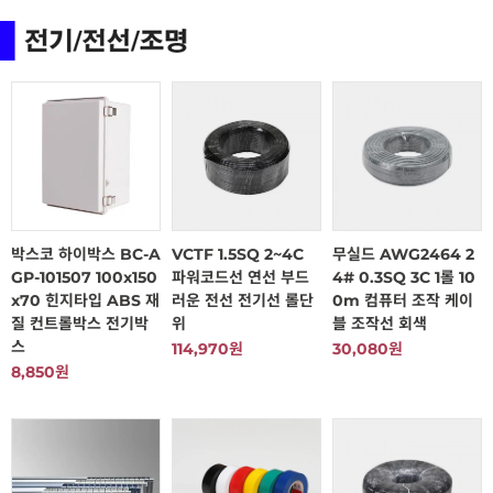
박스코 하이박스 BC-A
VCTF 1.5SQ 2~4C
무실드 AWG2464 2
GP-101507 100x150
파워코드선 연선 부드
4# 0.3SQ 3C 1롤 10
x70 힌지타입 ABS 재
러운 전선 전기선 롤단
0m 컴퓨터 조작 케이
질 컨트롤박스 전기박
위
블 조작선 회색
스
114,970원
30,080원
8,850원