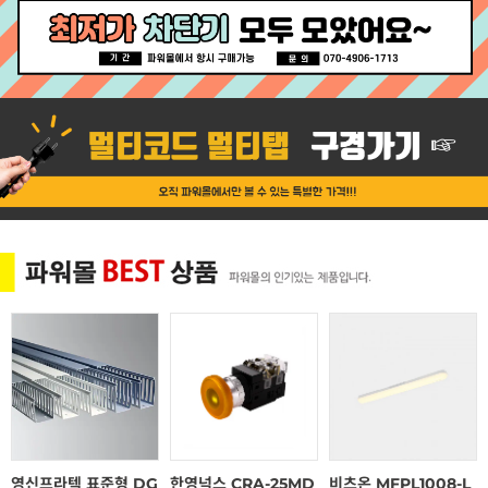
영신프라텍 표준형 DG
한영넉스 CRA-25MD
비츠온 MFPL1008-L