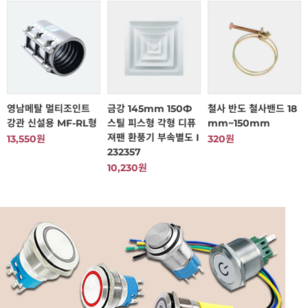
영남메탈 멀티조인트
금강 145mm 150Ф
철사 반도 철사밴드 18
강관 신설용 MF-RL형
스틸 피스형 각형 디퓨
mm~150mm
져팬 환풍기 부속별도 I
13,550원
320원
232357
10,230원