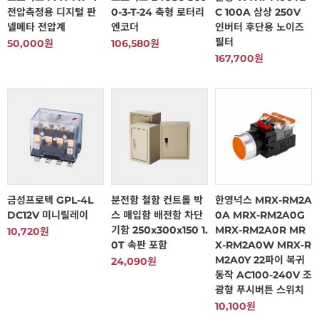
전압측정용 디지털 판
0-3-T-24 축형 로터리
C 100A 삼상 250V
넬메타 전압계
엔코더
인버터 후단용 노이즈
필터
50,000원
106,580원
167,700원
금성프로텍 GPL-4L
분전함 철함 컨트롤 박
한영넉스 MRX-RM2A
DC12V 미니릴레이
스 매입함 배전함 차단
0A MRX-RM2A0G
기함 250x300x150 1.
MRX-RM2A0R MR
10,720원
0T 속판 포함
X-RM2A0W MRX-R
M2A0Y 22파이 복귀
24,090원
동작 AC100-240V 조
광형 푸시버튼 스위치
10,100원