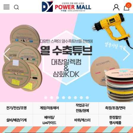
0
작업공구/
전기/전선/조명
계장/자동제어
측정/초경/연마
전동/원예
베어링/
한정할인
설비/배관/기계
바퀴/캐스터
LM가이드
행사제품