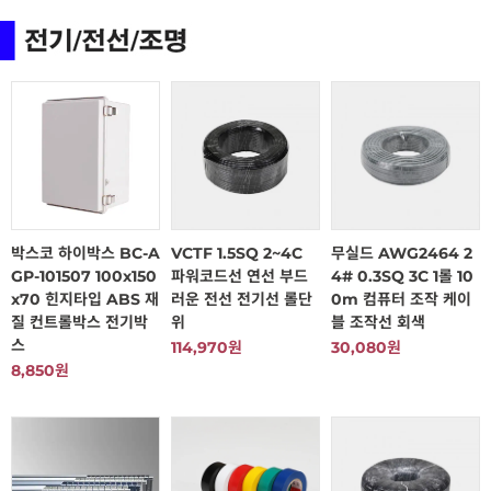
박스코 하이박스 BC-A
VCTF 1.5SQ 2~4C
무실드 AWG2464 2
GP-101507 100x150
파워코드선 연선 부드
4# 0.3SQ 3C 1롤 10
x70 힌지타입 ABS 재
러운 전선 전기선 롤단
0m 컴퓨터 조작 케이
질 컨트롤박스 전기박
위
블 조작선 회색
스
114,970원
30,080원
8,850원