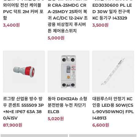
와이어링 전선 케이블
R CRA-25MDG CR
ED3030600 PL LE
PVC 덕트 2M 커버 포
A-25MDY 25파이 복
D 30W 일자 전구색
함
귀 AC/DC 12-24V 조
KC 등기구 I43329
광용 비상정지 푸시버
3,400원
3,500원
튼 제어용스위치
5,000원
르그랑 산업용 방수 방
동아 DEH32Ab 소형
대원루스터 안정기 KC
우 콘센트 555509 3P
분전반용 누전 차단기
인증 LED용 50W(CS
+N+E IP67 63A 38
ELCB
L-90V50WNO) FPL
0/415V
I48913
5,020원
87,900원
6,600원