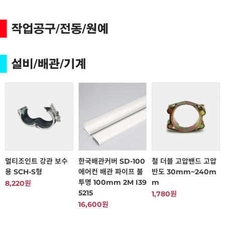
멀티조인트 강관 보수
한국배관커버 SD-100
철 더블 고압밴드 고압
용 SCH-S형
에어컨 배관 파이프 불
반도 30mm~240m
투명 100mm 2M I39
m
8,220원
5215
1,780원
16,600원