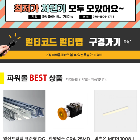
영신프라텍 표준형 DG
한영넉스 CRA-25MD
비츠온 MFPL1008-L