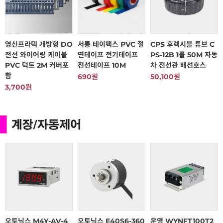
영신프라텍 개방형 DO
서통 테이팩스 PVC 절
CPS 후렉시블 튜브 C
전선 와이어링 케이블
연테이프 전기테이프
PS-12B 1롤 50M 자동
PVC 덕트 2M 커버포
전선테이프 10M
차 전선관 배선호스
함
690원
50,100원
3,700원
오토닉스 M4Y-AV-4
오토닉스 E40S6-360
운영 WYNFT100T2