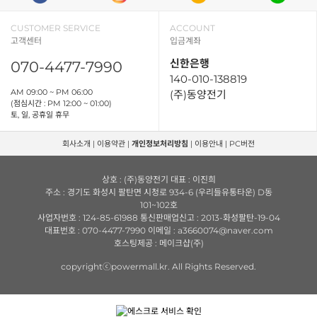
CUSTOMER SERVICE
ACCOUNT
고객센터
입금계좌
신한은행
070-4477-7990
140-010-138819
AM 09:00 ~ PM 06:00
(주)동양전기
(점심시간 : PM 12:00 ~ 01:00)
토, 일, 공휴일 휴무
회사소개
|
이용약관
|
개인정보처리방침
|
이용안내
|
PC버전
상호 : (주)동양전기 대표 : 이진희
주소 : 경기도 화성시 팔탄면 시청로 934-6 (우리들유통타운) D동
101~102호
사업자번호 : 124-85-61988 통신판매업신고 : 2013-화성팔탄-19-04
대표번호 : 070-4477-7990 이메일 : a3660074@naver.com
호스팅제공 : 메이크샵(주)
copyrightⓒpowermall.kr. All Rights Reserved.