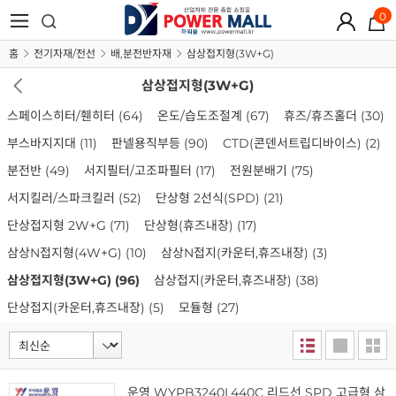
0
홈
전기자재/전선
배,분전반자재
삼상접지형(3W+G)
삼상접지형(3W+G)
스페이스히터/휀히터
(64)
온도/습도조절계
(67)
휴즈/휴즈홀더
(30)
부스바지지대
(11)
판넬용직부등
(90)
CTD(콘덴서트립디바이스)
(2)
분전반
(49)
서지필터/고조파필터
(17)
전원분배기
(75)
서지킬러/스파크킬러
(52)
단상형 2선식(SPD)
(21)
단상접지형 2W+G
(71)
단상형(휴즈내장)
(17)
삼상N접지형(4W+G)
(10)
삼상N접지(카운터,휴즈내장)
(3)
삼상접지형(3W+G)
(96)
삼상접지(카운터,휴즈내장)
(38)
단상접지(카운터,휴즈내장)
(5)
모듈형
(27)
운영 WYPB3240L440C 리드선 SPD 고급형 삼