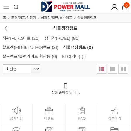
0
홈
조명/램프/안정기
삼파장/일반/특수램프
식물생장램프
식물생장램프
직관(FL)/스타트
(20)
삼파장(PL/EL)
(80)
할로겐(MR-16) 및 HQI램프
(21)
식물생장램프
(0)
살균램프/블랙라이트 형광등
(0)
ETC(기타)
(1)
상품 준비중 입니다.
공지사항
이벤트
FAQ
상품후기