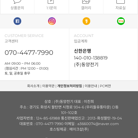
상품문의
1:1문의
갤러리
자료실
CUSTOMER SERVICE
ACCOUNT
고객센터
입금계좌
신한은행
070-4477-7990
140-010-138819
AM 09:00 ~ PM 06:00
(주)동양전기
(점심시간 : PM 12:00 ~ 01:00)
토, 일, 공휴일 휴무
회사소개
|
이용약관
|
개인정보처리방침
|
이용안내
|
PC버전
상호 : (주)동양전기 대표 : 이진희
주소 : 경기도 화성시 팔탄면 시청로 934-6 (우리들유통타운) D동
101~102호
사업자번호 : 124-85-61988 통신판매업신고 : 2013-화성팔탄-19-04
대표번호 : 070-4477-7990 이메일 : a3660074@naver.com
호스팅제공 : 메이크샵(주)