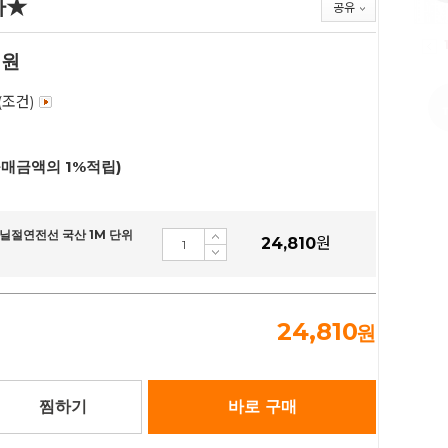
가★
공유
원
(조건)
구매금액의 1%적립)
비닐절연전선 국산 1M 단위
24,810
원
24,810
원
찜하기
바로 구매