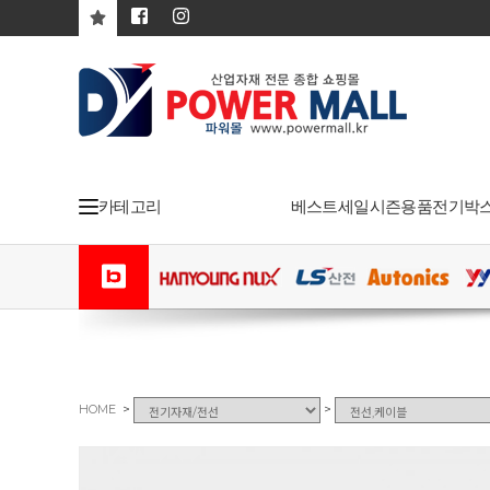
카테고리
베스트
세일
시즌용품
전기박
>
>
HOME