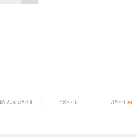
배송및교환,반품안내
상품후기
()
상품문의
(0)