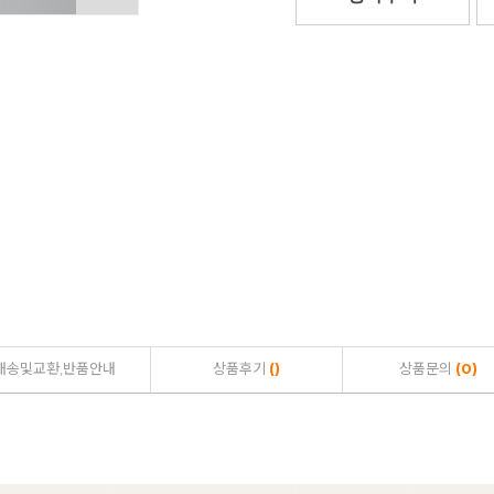
배송및교환,반품안내
상품후기
()
상품문의
(0)