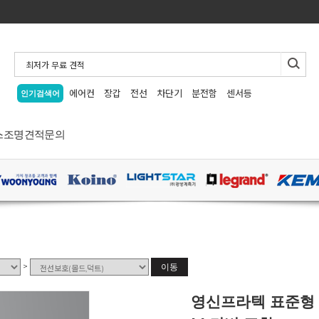
에어컨
장갑
전선
차단기
분전함
센서등
인기검색어
스
조명
견적문의
>
이동
영신프라텍 표준형 