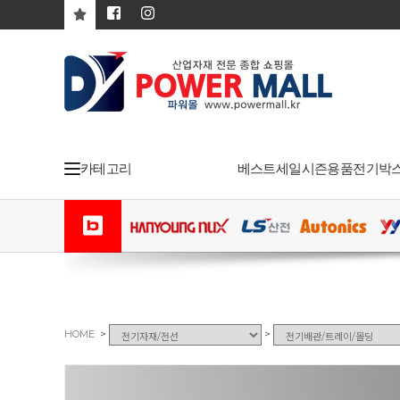
카테고리
베스트
세일
시즌용품
전기박
>
>
HOME