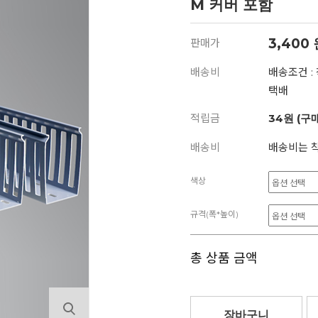
M 커버 포함
3,400
판매가
배송비
배송조건 :
택배
적립금
34원 (구
배송비
배송비는 착
색상
규격(폭*높이)
총 상품 금액
장바구니