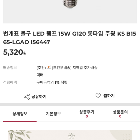
번개표 볼구 LED 램프 15W G120 롱타입 주광 KS B15
65-LGAO I56447
5,320
원
배송정보
(조건)
(조건부배송)
지역별 추가배송
택배
적립혜택
구매금액의
1% 적립
찜하기
공유하기
상품후기
상품문의
상세정보
기본정보
0
0