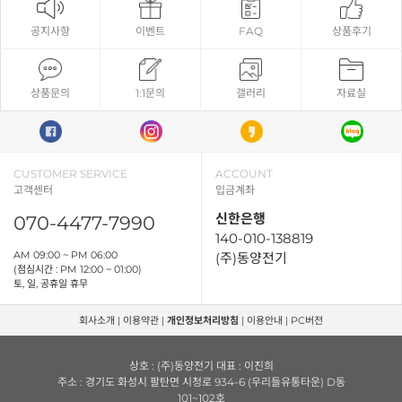
공지사항
이벤트
FAQ
상품후기
상품문의
1:1문의
갤러리
자료실
CUSTOMER SERVICE
ACCOUNT
고객센터
입금계좌
신한은행
070-4477-7990
140-010-138819
AM 09:00 ~ PM 06:00
(주)동양전기
(점심시간 : PM 12:00 ~ 01:00)
토, 일, 공휴일 휴무
회사소개
|
이용약관
|
개인정보처리방침
|
이용안내
|
PC버전
상호 : (주)동양전기 대표 : 이진희
주소 : 경기도 화성시 팔탄면 시청로 934-6 (우리들유통타운) D동
101~102호