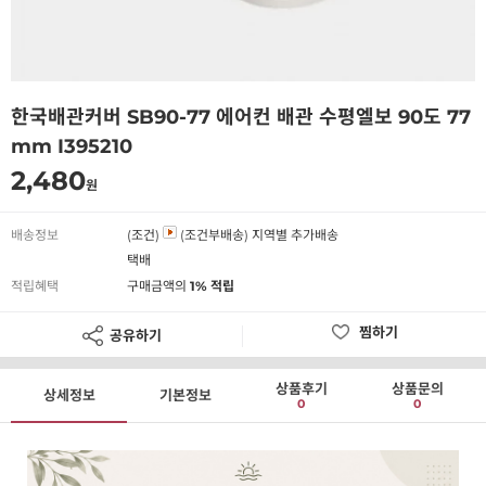
한국배관커버 SB90-77 에어컨 배관 수평엘보 90도 77
mm I395210
2,480
원
배송정보
(조건)
(조건부배송)
지역별 추가배송
택배
적립혜택
구매금액의
1% 적립
찜하기
공유하기
상품후기
상품문의
상세정보
기본정보
0
0