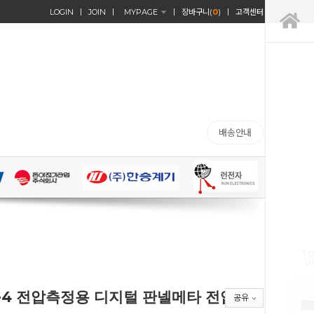
LOGIN
JOIN
MYPAGE
장바구니(
0
)
고객센터
배송안내
TO
V
V-4 전압측정용 디지털 판넬메타 전압계
공유