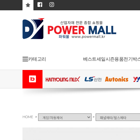
카테고리
베스트
세일
시즌용품
전기박
>
>
HOME