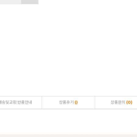
배송및교환,반품안내
상품후기
()
상품문의
(0)