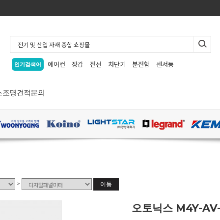
에어컨
장갑
전선
차단기
분전함
센서등
인기검색어
스
조명
견적문의
>
이동
오토닉스 M4Y-A