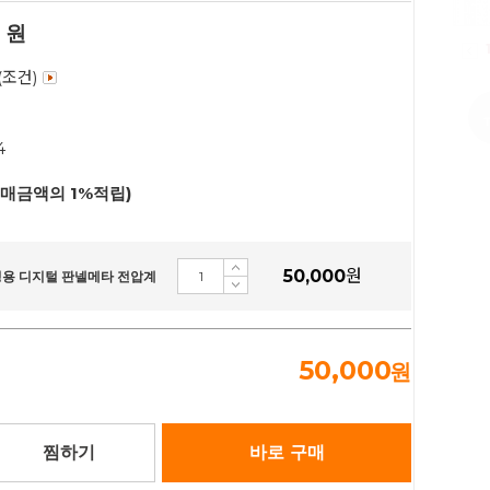
원
(조건)
4
구매금액의 1%적립)
50,000
원
정용 디지털 판넬메타 전압계
50,000
원
찜하기
바로 구매